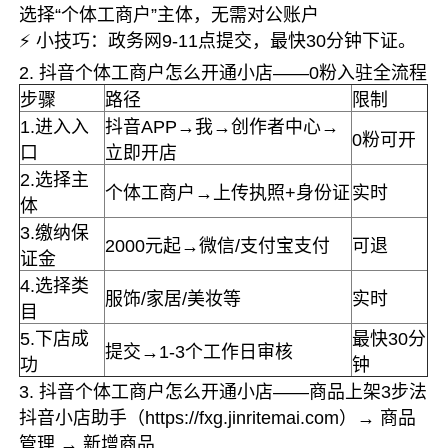
选择“个体工商户”主体，无需对公账户
⚡ 小技巧：政务网9-11点提交，最快30分钟下证。
2. 抖音个体工商户怎么开通小店——0粉入驻全流程
步骤
路径
限制
1.进入入
抖音APP→我→创作者中心→
0粉可开
口
立即开店
2.选择主
个体工商户→上传执照+身份证
实时
体
3.缴纳保
2000元起→微信/支付宝支付
可退
证金
4.选择类
服饰/家居/美妆等
实时
目
5.下店成
最快30分
提交→1-3个工作日审核
功
钟
3. 抖音个体工商户怎么开通小店——商品上架3步法
抖音小店助手（https://fxg.jinritemai.com）→ 商品
管理 → 新增商品