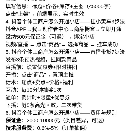
填写信息：标题+价格+库存+主图（≤5000字）
点击“上架”→ 前端展示，实时生效
4. 抖音个体工商户怎么开通小店——挂小黄车3步法
抖音APP→我→创作者中心→商品橱窗→立即开通
缴纳500元保证金（可退）→ 绑定小店
视频/直播 → 点击“商品”→ 选择商品 → 挂车成功
5. 抖音个体工商户怎么开通小店——直播带货7步法
发布3条预热视频，挂同款商品
直播前：设置优惠券+限时拼团
开播：点击“商品”→ 置顶主推
话术：痛点+卖点+价格+福利
互动：每10分钟抽奖1次
逼单：倒计时+限量+优惠券
下播：剪5条高光回放，二次带货
6. 抖音个体工商户怎么开通小店——费用与规则
保证金
：2000-10000元（类目差异，可退）
技术服务费
：0.6%-5%（订单抽佣）