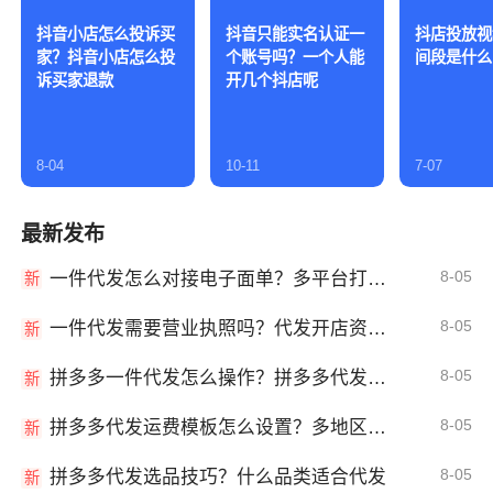
抖音小店怎么投诉买
抖音只能实名认证一
抖店投放视
家？抖音小店怎么投
个账号吗？一个人能
间段是什么
诉买家退款
开几个抖店呢
8-04
10-11
7-07
最新发布
8-05
一件代发怎么对接电子面单？多平台打单发货教程
新
8-05
一件代发需要营业执照吗？代发开店资质详解
新
8-05
拼多多一件代发怎么操作？拼多多代发全流程
新
8-05
拼多多代发运费模板怎么设置？多地区运费
新
8-05
拼多多代发选品技巧？什么品类适合代发
新