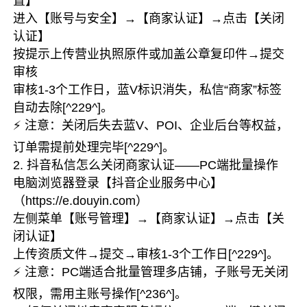
置】
进入【账号与安全】→【商家认证】→点击【关闭
认证】
按提示上传营业执照原件或加盖公章复印件→提交
审核
审核1-3个工作日，蓝V标识消失，私信“商家”标签
自动去除[^229^]。
⚡ 注意：关闭后失去蓝V、POI、企业后台等权益，
订单需提前处理完毕[^229^]。
2. 抖音私信怎么关闭商家认证——PC端批量操作
电脑浏览器登录【抖音企业服务中心】
（https://e.douyin.com）
左侧菜单【账号管理】→【商家认证】→点击【关
闭认证】
上传资质文件→提交→审核1-3个工作日[^229^]。
⚡ 注意：PC端适合批量管理多店铺，子账号无关闭
权限，需用主账号操作[^236^]。