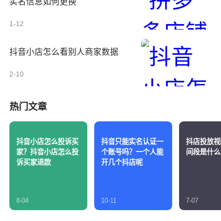
实名信息如何更换
1-12
抖音小店怎么看别人商家数据
2-10
热门文章
抖音小店怎么投诉买
抖音只能实名认证一
抖店投放视
家？抖音小店怎么投
个账号吗？一个人能
间段是什么
诉买家退款
开几个抖店呢
8-04
10-11
7-07