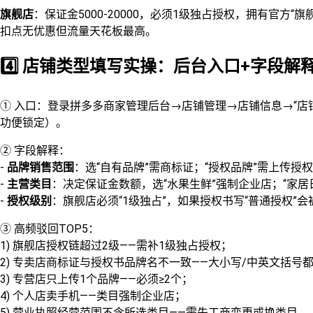
旗舰店
：保证金5000-20000，必须1级独占授权，拥有官
扣点无优惠但流量天花板最高。
4️⃣ 店铺类型填写实操：后台入口+字段解释
① 入口：登录拼多多商家管理后台→店铺管理→店铺信息→“店
功便锁定）。
② 字段解释：
-
品牌销售范围
：选“自有品牌”需商标证；“授权品牌”需上传授权
-
主营类目
：决定保证金数额，选“水果生鲜”强制企业店；“家居
-
授权级别
：旗舰店必须“1级独占”，如果授权书写“普通授权”
③ 高频驳回TOP5：
1) 旗舰店授权链超过2级——需补1级独占授权；
2) 专卖店商标证与授权书品牌名不一致——大小写/中英文括号
3) 专营店只上传1个品牌——必须≥2个；
4) 个人店卖手机——类目强制企业店；
5) 营业执照经营范围不含所选类目——需先工商变更或换类目。