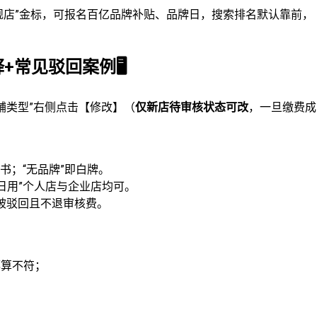
方“旗舰店”金标，可报名百亿品牌补贴、品牌日，搜索排名默认靠前，
+常见驳回案例🖥️
铺类型”右侧点击【修改】（
仅新店待审核状态可改
，一旦缴费成
书；“无品牌”即白牌。
日用”个人店与企业店均可。
会被驳回且不退审核费。
都算不符；