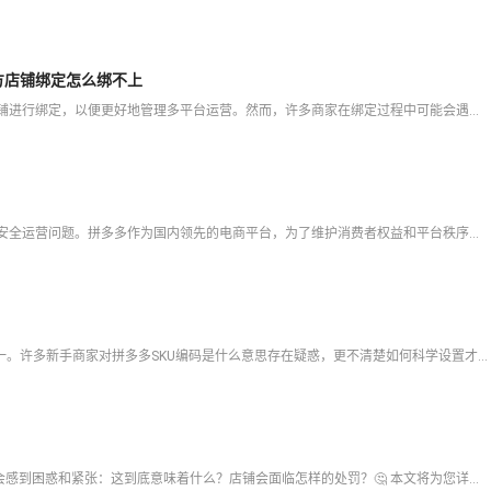
方店铺绑定怎么绑不上
在拼多多平台上，商家有时需要将第三方店铺与拼多多店铺进行绑定，以便更好地管理多平台运营。然而，许多商家在绑定过程中可能会遇到各种问题，导致绑定失败。本文将为你详细解答拼多多第三方店铺绑定的含义、操作步
在拼多多平台经营店铺的商家们，最关心的莫过于店铺的安全运营问题。拼多多作为国内领先的电商平台，为了维护消费者权益和平台秩序，建立了一套严格的违规惩罚体系。其中，拼多多三级惩罚作为最严重级别的处罚措施，
在拼多多电商运营中，SKU编码是商品管理的核心要素之一。许多新手商家对拼多多SKU编码是什么意思存在疑惑，更不清楚如何科学设置才能提升运营效率。SKU编码不仅关系到库存管理的精准度，更直接影响订单处理
在拼多多后台收到“违规经营限制一次”的通知，许多商家会感到困惑和紧张：这到底意味着什么？店铺会面临怎样的处罚？🤔 本文将为您详细解读这一通知的真实含义，解析限制的具体内容，