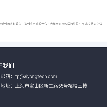
在拼多多后台收到“违规经营限制一次”的通知，许多商家会感到困惑和紧张：这到底意味着什么？店铺会面临怎样的处罚？🤔 本文将为您详细解读这一通知的真实含义，解析限制的具体内容，
于我们
邮箱：tp@aiyongtech.com
司地址：上海市宝山区新二路55号裙楼三楼