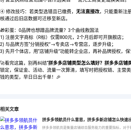
④ 修改技巧：若类型选错且已缴费，
无法直接改
，只能重新注
核通过后旧店数据可迁移至新店。
🎁彩蛋：0品牌也想蹭品牌流量？3个曲线救国法
1) 注册文字商标（R标）仅需800元，2个月后即可开旗舰店；
2) 与品牌方签“分销授权”→专卖店→专营店，逐步升级；
3) 先开个体店，用“店铺升级”功能转企业店，再补品牌授权，
🚀看完这篇，别再纠结“
拼多多店铺类型怎么填好？拼多多店铺
锁定，保证金、活动、流量一次算清，填写时把授权链、主营类
钱的类型，早日日出千单！🎉
相关文章
拼多多领航员什么意思，拼多多新店铺怎么快速