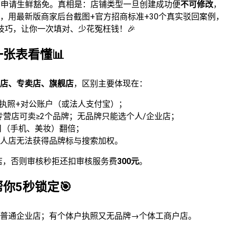
法申请生鲜豁免。真相是：店铺类型一旦创建成功便
不可修改
，
，用最新版商家后台截图+官方招商标准+30个真实驳回案例，
技巧，让你一次填对、少花冤枉钱！🎉
一张表看懂📊
店、专卖店、旗舰店
，区别主要体现在：
业执照+对公账户（或法人支付宝）；
专营店可卖≥2个品牌；无品牌只能选个人/企业店；
类目（手机、美妆）翻倍；
，个人店无法获得品牌标与搜索加权。
店，否则审核秒拒还扣审核服务费
300元
。
你5秒锁定🎯
普通企业店；有个体户执照又无品牌→个体工商户店。