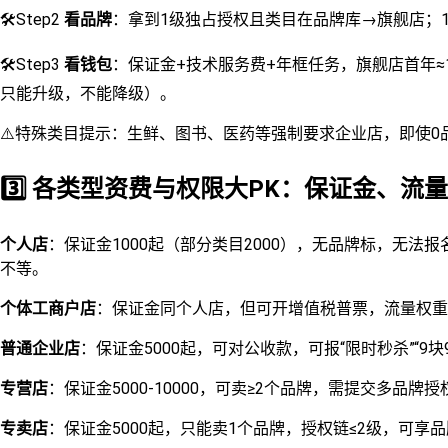
🛠️Step2
看品牌
：拿到1级独占授权且类目在品牌库→旗舰店；
🛠️Step3
看钱包
：保证金+技术服务费+年框任务，旗舰店首年≈1
只能升级，不能降级）。
⚠️特殊类目提示：生鲜、图书、医药等强制要求企业店，即使0
3️⃣ 各类型资费与权限大PK：保证金、流
个人店
：保证金1000起（部分类目2000），无品牌标，无法报
不等。
个体工商户店
：保证金同个人店，但可开增值税普票，流量权重
普通企业店
：保证金5000起，可对公收款，可报“限时秒杀”“
专营店
：保证金5000-10000，可卖≥2个品牌，需提交多品牌
专卖店
：保证金5000起，只能卖1个品牌，授权链≤2级，可享