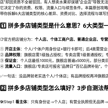
店”却因资质不全被驳回，有人想卖水果却误填“企业店”导致无
它决定了你的资费、权限、流量入口与续签条件。本篇原创攻略
带你拆解6大店铺类型的核心差异、资费对比、选择流程与填写
1️⃣ 拼多多店铺类型是什么意思？6大类型
📑官方把店铺分为：
个人店、个体工商户店、普通企业店、专营
①
开店主体
：个人/个体户用身份证+银行卡即可；后4类需营
②
品牌权限
：旗舰店需1级独占授权；专卖店需1级普通授权；
③
保证金
：个人店最低1000元，旗舰店普遍≥5000元，部分
④
流量入口
：旗舰店/专卖店可报名“品牌日”“百亿品牌补贴”
✅一句话：没品牌就老实选个人/个体店；有品牌授权再冲旗舰
2️⃣ 拼多多店铺类型怎么填好？3步自测法帮
🛠️Step1
看主体
：只有身份证→个人店；有营业执照但无品牌→