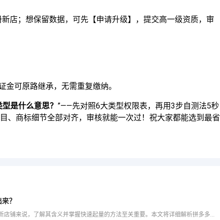
册新店；想保留数据，可先【申请升级】，提交高一级资质，审
保证金可原路继承，无需重复缴纳。
类型是什么意思？
”——先对照6大类型权限表，再用3步自测法5秒
目、商标细节全部对齐，审核就能一次过！祝大家都能选到最省
出来？
拼多多领航员是衡量店铺综合服务能力的重要指标，对于新店铺来说，了解其含义并掌握快速起量的方法至关重要。本文将详细解析拼多多领航员的定义、作用以及新店铺如何快速提升销量。 1. 拼多多领航员的