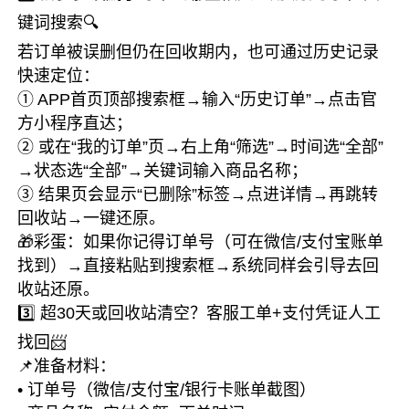
键词搜索🔍
若订单被误删但仍在回收期内，也可通过历史记录
快速定位：
① APP首页顶部搜索框→输入“历史订单”→点击官
方小程序直达；
② 或在“我的订单”页→右上角“筛选”→时间选“全部”
→状态选“全部”→关键词输入商品名称；
③ 结果页会显示“已删除”标签→点进详情→再跳转
回收站→一键还原。
🎁彩蛋：如果你记得订单号（可在微信/支付宝账单
找到）→直接粘贴到搜索框→系统同样会引导去回
收站还原。
3️⃣ 超30天或回收站清空？客服工单+支付凭证人工
找回📨
📌准备材料：
• 订单号（微信/支付宝/银行卡账单截图）