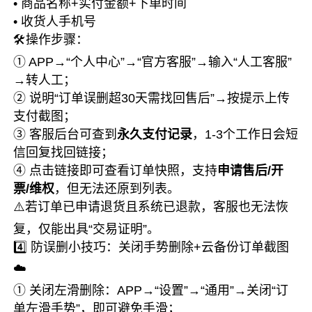
• 商品名称+实付金额+下单时间
• 收货人手机号
🛠️操作步骤：
① APP→“个人中心”→“官方客服”→输入“人工客服”
→转人工；
② 说明“订单误删超30天需找回售后”→按提示上传
支付截图；
③ 客服后台可查到
永久支付记录
，1-3个工作日会短
信回复找回链接；
④ 点击链接即可查看订单快照，支持
申请售后/开
票/维权
，但无法还原到列表。
⚠️若订单已申请退货且系统已退款，客服也无法恢
复，仅能出具“交易证明”。
4️⃣ 防误删小技巧：关闭手势删除+云备份订单截图
☁️
① 关闭左滑删除：APP→“设置”→“通用”→关闭“订
单左滑手势”，即可避免手滑；