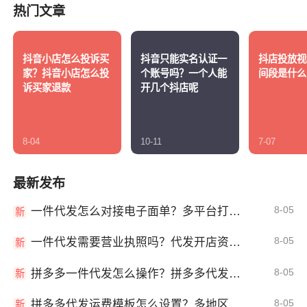
热门文章
抖音小店怎么投诉买
抖音只能实名认证一
抖店投放视
家？抖音小店怎么投
个账号吗？一个人能
间段是什么
诉买家退款
开几个抖店呢
8-04
10-11
7-07
最新发布
8-05
一件代发怎么对接电子面单？多平台打单发货教程
新
8-05
一件代发需要营业执照吗？代发开店资质详解
新
8-05
拼多多一件代发怎么操作？拼多多代发全流程
新
8-05
拼多多代发运费模板怎么设置？多地区运费
新