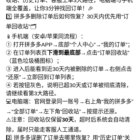
收站、历史订单、客服工单3大路径，电脑端与手机
端全覆盖，让你3分钟找回订单！🎉
1️⃣ 拼多多删除订单后如何恢复？30天内优先用“订
单回收站”🗂️
📱手机端（安卓/苹果同流程）：
① 打开拼多多APP→底部“个人中心”→“我的订单”；
② 在订单列表页
下滑到最底部
→点击“订单回收站”
（蓝色垃圾桶图标）；
③ 进入后能看到近30天内被删除的订单→右侧点击
“还原”→立即回到订单列表；
④ 若按钮灰色，说明已超30天或订单被彻底清除，
请继续看第3大路径。
💻电脑端：官网登录同一账号→右上角“我的拼多多”
→“全部订单”→左下角“回收站”→按提示还原。
⚠️注意：回收站仅保留
30天
，超时后系统会自动清
除，届时只能走客服人工通道。
2️⃣ 拼多多误删了订单去哪里恢复？用“历史订单”关