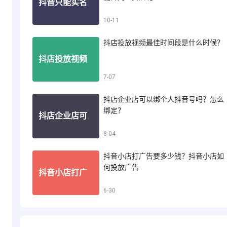
抖音只能实名
10-11
音小店怎么投
抖店投放视频最佳时间段是什么时候？
认证一个账号
抖店投放视频
7-07
诉买家退款
吗？一个人能
抖店企业店可以绑个人抖音号吗？怎么
最佳时间段是
绑定？
抖店企业店可
8-04
开几个抖店呢
什么时候？
抖音小店打广告要多少钱？抖音小店如
以绑个人抖音
何投放广告
抖音小店打广
6-30
号吗？怎么绑
告要多少钱？