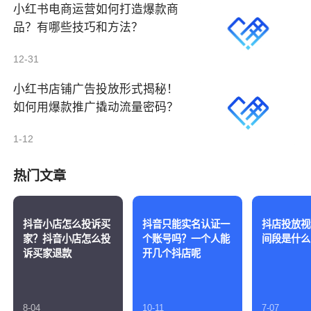
小红书电商运营如何打造爆款商
品？有哪些技巧和方法？
12-31
小红书店铺广告投放形式揭秘！
如何用爆款推广撬动流量密码？
1-12
热门文章
抖音小店怎么投诉买
抖音只能实名认证一
抖店投放视
家？抖音小店怎么投
个账号吗？一个人能
间段是什么
诉买家退款
开几个抖店呢
8-04
10-11
7-07