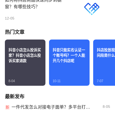
如何将抖店商品快速同步到橱
窗？有哪些技巧？
12-05
热门文章
抖音小店怎么投诉买
抖音只能实名认证一
抖店投放视
家？抖音小店怎么投
个账号吗？一个人能
间段是什么
诉买家退款
开几个抖店呢
8-04
10-11
7-07
最新发布
8-05
一件代发怎么对接电子面单？多平台打单发货教程
新