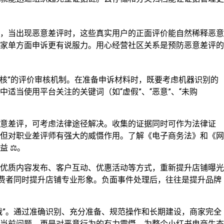
，当出现恶意差评时，这些真实用户的正面评价能自然稀释恶意
家单方面申诉更有说服力。用心经营社区关系是预防恶意差评的
复核”的评价审核机制。在准备申诉材料时，既要考虑机器识别的
适当使用平台关注的关键词（如“虚假”、“恶意”、“未购
恶意差评，可考虑法律途径解决。收集的证据同时可作为法律证
但对职业差评师有强大的威慑作用。了解《电子商务法》和《网
 ⚖️。
优质内容发布、客户互动、优惠活动等方式，重新提升店铺曝光
消费者同时提升店铺专业形象。负面事件处理后，往往是提升品牌
战”。通过准确识别、充分准备、规范操作和长期建设，商家完全
当前问题，更是对恶意行为的有力震慑，为整个小红书电商生态