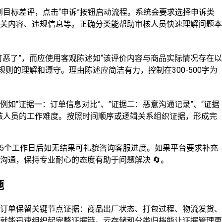
到目标差评，点击“申诉”按钮启动流程。系统会要求选择申诉类
关内容、违规信息等。正确分类能帮助审核人员快速理解问题本
恶了”，而应使用客观陈述如“该评价内容与商品实际情况存在以
示您对规则的理解和遵守。理由陈述应简洁有力，控制在300-500字为
如“证据一：订单信息对比”、“证据二：恶意沟通记录”、“证据
核人员的工作难度。按照时间顺序或逻辑关系组织证据，形成完
-5个工作日后如无结果可礼貌咨询客服进度。如果平台要求补充
沟通，保持专业耐心的态度有助于问题解决 🔄。
施
订单保留关键节点证据：商品出厂状态、打包过程、物流发货、
就能迅速组织起完整证据链。云存储和分类归档能让证据管理更