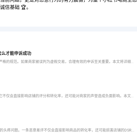
信基础 🏆。
怎么才能申诉成功
快手小店作为电商的一个重要平台，对商家的交易行为有严格的规范。如果商家被误判为虚假交易，合理有效的申诉至关重要。本文将详细介绍快手小店虚假交易的申诉流程、所需材料以及提高申诉成功率的策略。
恶意差评是许多抖店商家在经营过程中可能遇到的难题。它不仅会直接影响店铺的评分和转化率，还可能对商家的声誉造成负面影响。本文将结合最新平台规则和成功案例，详细解析抖店恶意差评的申诉方法和技巧，帮助商家高
💢 在拼多多电商运营中，恶意差评是每个卖家都可能遇到的头疼问题。一条恶意差评不仅会直接影响商品的转化率，还可能损害店铺的DSR评分和整体权重，甚至导致搜索排名下滑。然而，面对恶意差评，很多卖家往往不