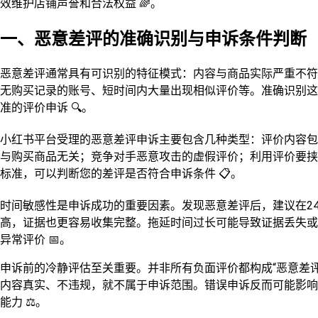
效维护店铺声誉和合法权益 🌈。
一、恶意差评的准确识别与申诉条件判断
恶意差评通常具有可识别的特征模式：内容与商品实际严重不符
无购买记录的账号、短时间内大量出现相似评价等。准确识别这
准的评价申诉 🔍。
小红书平台受理的恶意差评申诉主要包含几种类型：评价内容包
与购买商品无关；竞争对手恶意攻击的虚假评价；利用评价要挟
标准，可以判断您的差评是否符合申诉条件 📋。
时间敏感性是申诉成功的重要因素。发现恶意差评后，建议在24
高，证据也更容易收集完整。拖延时间过长可能导致证据丢失或
异常评价 📅。
申诉前的冷静评估至关重要。并非所有负面评价都构成“恶意差
内容真实、不违规，就不属于申诉范围。错误申诉反而可能影响商
能力 ⚖️。