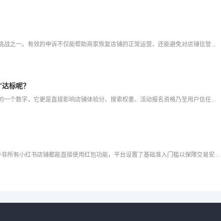
在小红书平台上，店铺违规是商家运营过程中可能遇到的挑战之一。有效的申诉不仅能帮助商家恢复店铺的正常运营，还能避免对店铺信誉造成进一步影响。本文将提供详细的申诉步骤、实用模板以及注意事项，帮助商家在面临
才达标呢？
在小红书电商生态中，客服回复率不仅仅是衡量服务态度的一个数字，它更是直接影响店铺体验分、搜索权重、活动报名资格乃至用户信任的关键绩效指标📊。许多新手商家常被两个核心问题困扰：我该怎么做才能有效提高客
1️⃣ 小红书店铺红包功能开通的前置条件与资质限制详解 并非所有小红书店铺都能直接使用红包功能，平台设置了基础准入门槛以保障交易安全。首要条件是完成店铺资质认证，包括企业营业执照、法人身份证、品牌授