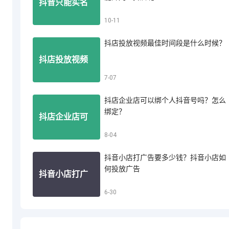
抖音只能实名
10-11
音小店怎么投
抖店投放视频最佳时间段是什么时候？
认证一个账号
抖店投放视频
7-07
诉买家退款
吗？一个人能
抖店企业店可以绑个人抖音号吗？怎么
最佳时间段是
绑定？
抖店企业店可
8-04
开几个抖店呢
什么时候？
抖音小店打广告要多少钱？抖音小店如
以绑个人抖音
何投放广告
抖音小店打广
6-30
号吗？怎么绑
告要多少钱？