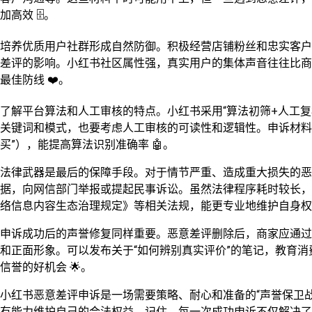
加高效 🗄️。
培养优质用户社群形成自然防御。积极经营店铺粉丝和忠实客户
差评的影响。小红书社区属性强，真实用户的集体声音往往比商
最佳防线 ❤️。
了解平台算法和人工审核的特点。小红书采用“算法初筛+人工
关键词和模式，也要考虑人工审核的可读性和逻辑性。申诉材料中
买”），能提高算法识别准确率 🤖。
法律武器是最后的保障手段。对于情节严重、造成重大损失的
据，向网信部门举报或提起民事诉讼。虽然法律程序耗时较长，
络信息内容生态治理规定》等相关法规，能更专业地维护自身权益
申诉成功后的声誉修复同样重要。恶意差评删除后，商家应通过
和正面形象。可以发布关于“如何辨别真实评价”的笔记，教育
信誉的好机会 🌟。
小红书恶意差评申诉是一场需要策略、耐心和准备的“声誉保卫
有能力维护自己的合法权益。记住，每一次成功申诉不仅解决了