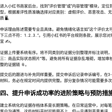
进入小红书商家后台，找到“评价管理”或“内容管理”模块，定位
型，根据差评性质准确选择对应类别：虚假评价、恶意攻击、无
质 🖥️。
申诉理由陈述需要专业且具体。避免情绪化语言如“这个评价太可
下三点不符：1...2...3...”。引用小红书的平台规则条款，展
宜 ✍️。
证据上传要系统有序。将不同类别的证据分别整理并标注说明，例
三：商品实际状态照片”等。避免将所有证据杂乱堆砌，增加审
整的证据链 📎。
提交后的跟进与补充同样重要。提交申诉后记录申诉编号，在3
材料，务必在规定时间内提供完整。部分复杂情况可能需要多次
四、提升申诉成功率的进阶策略与预防措
建立系统化的证据存档体系是长期策略。在日常运营中，对每笔
客户沟通等。这些材料平时可能用不上，但一旦遇到恶意差评，