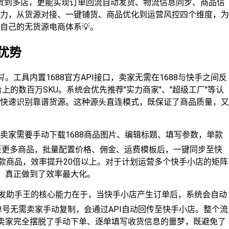
货到多店，更能实现订单回流自动发货、物流信息同步、商品信
力，从货源对接、一键铺货、商品优化到运营风控四个维度，为
自己的无货源电商体系💡。
心优势
。工具内置1688官方API接口，卖家无需在1688与快手之间反
上的数百万SKU。系统会优先推荐"实力商家"、"超级工厂"等认
快速识别靠谱货源。这种源头直连模式，既保证了商品质量，又
卖家需要手动下载1688商品图片、编辑标题、填写参数，单款
甚至更多商品，批量配置价格、佣金、运费模板后，一键同步至快
0款商品，效率提升20倍以上。对于计划运营多个快手小店的矩阵
"，真正做到了效率最大化。
代发助手王的核心能力在于，当快手小店产生订单后，系统会自动
单号无需卖家手动复制，会通过API自动回传至快手小店。整个流
手卖家完全摆脱了手动下单、逐单填写收货信息的噩梦，既避免了