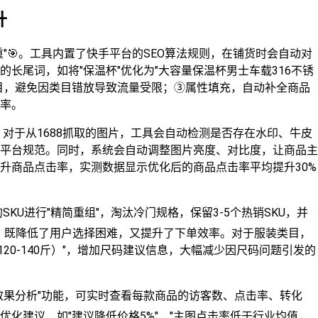
升
"🎯。工具内置了快手平台的SEO算法规则，在铺货时会自动对
长尾词，如将"保温杯"优化为"大容量保温杯男士车载316不锈
目，避免因类目错放导致流量受限；③属性填充，自动补全商品
率。
。对于从1688抓取的图片，工具会自动检测是否存在水印、牛皮
平台规范。同时，系统会自动调整图片亮度、对比度，让商品主
升商品点击率，实测数据显示优化后的商品点击率平均提升30%
SKU进行"精简重组"，淘汰冷门规格，保留3-5个热销SKU，并
策略，既降低了用户选择困难，又提升了下单效率。对于服装类目，
120-140斤）"，增加尺码建议信息，大幅减少因尺码问题引发的
效果分析"功能，可实时查看每款商品的访客数、点击率、转化
化建议，如"建议降低价格5%"、"主图点击率低于行业均值，