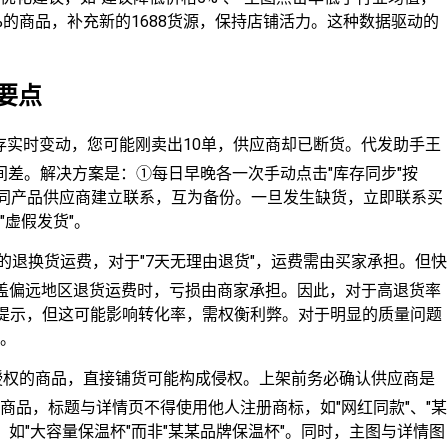
%的商品，补充新的1688货源，保持店铺活力。这种数据驱动的
意要点
商库存实时变动，您可能刚卖出10单，供应商却已断货。代发助手王
时间差。解决方案是：①每日早晚各一次手动点击"库存同步"按
3家同产品供应商建立联系，互为备份。一旦发生缺货，立即联系买
虚假发货"。
题"的退换货运费，对于"7天无理由退货"，运费需由买家承担。但快
盖偏远地区退货运费时，亏损由商家承担。因此，对于高退货率
的提示，但这可能影响转化率，需权衡利弊。对于明显的质量问题
。
牌授权的商品，直接铺货可能构成侵权。上架前务必确认供应商是
品，标题与详情页不得使用他人注册商标，如"网红同款"、"某
，如"大容量保温杯"而非"某某品牌保温杯"。同时，主图与详情图