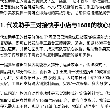
代发助手王的诞生完美解决了这一痛点——它不仅能一键批量铺
息智能优化等全链路功能。本文将系统拆解代发助手王的核心能
新手卖家提供一份可立即落地的实战手册，助您快速搭建起属于
1. 代发助手王对接快手小店与1688的核
代发助手王的首要价值在于"阿里巴巴海量优质货源"的直通能力🛒
复切换，即可在代发助手王后台直接搜索、筛选、预览1688平台
证供应商，并标注回头率、成交笔数等核心数据，帮助新手卖家
省去了传统模式下需要手动复制商品链接的繁琐步骤。
一键批量铺货到多店功能极大提升了运营效率📈。传统模式下，
商品耗时30分钟以上；而代发助手王支持一次性选择5-10款
手小店。实测数据显示，熟练使用后，人均单日可上架200-30
卖家，工具还支持跨店铺复制商品，实现"一次采集、多店分发
订单回流与物流自动同步功能是无货源模式的"定海神针"📦。
抓取订单信息并推送至1688供应商后台，供应商发货后，物流
程无需人工干预，实现了"订单自动流转、物流自动同步"。新