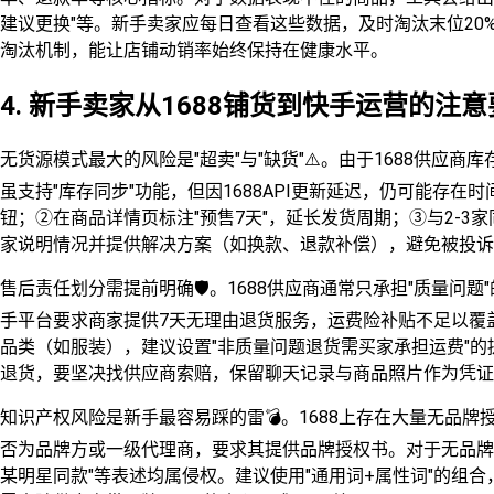
建议更换"等。新手卖家应每日查看这些数据，及时淘汰末位20
淘汰机制，能让店铺动销率始终保持在健康水平。
4. 新手卖家从1688铺货到快手运营的注
无货源模式最大的风险是"超卖"与"缺货"⚠️。由于1688供应
虽支持"库存同步"功能，但因1688API更新延迟，仍可能存在
钮；②在商品详情页标注"预售7天"，延长发货周期；③与2-
家说明情况并提供解决方案（如换款、退款补偿），避免被投诉"
售后责任划分需提前明确🛡️。1688供应商通常只承担"质量问
手平台要求商家提供7天无理由退货服务，运费险补贴不足以覆
品类（如服装），建议设置"非质量问题退货需买家承担运费"
退货，要坚决找供应商索赔，保留聊天记录与商品照片作为凭证
知识产权风险是新手最容易踩的雷💣。1688上存在大量无品
否为品牌方或一级代理商，要求其提供品牌授权书。对于无品牌商
某明星同款"等表述均属侵权。建议使用"通用词+属性词"的组合