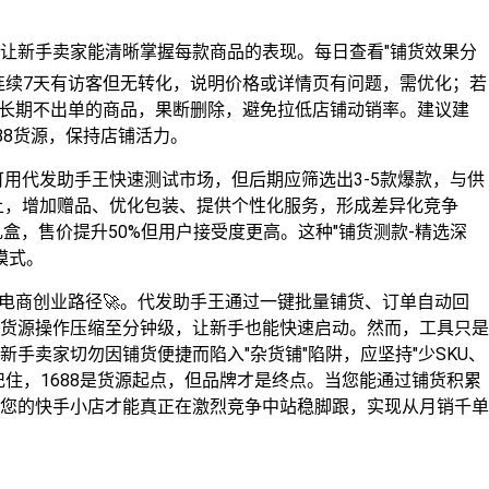
板让新手卖家能清晰掌握每款商品的表现。每日查看"铺货效果分
连续7天有访客但无转化，说明价格或详情页有问题，需优化；若
于长期不出单的商品，果断删除，避免拉低店铺动销率。建议建
88货源，保持店铺活力。
可用代发助手王快速测试市场，但后期应筛选出3-5款爆款，与供
础上，增加赠品、优化包装、提供个性化服务，形成差异化竞争
礼盒，售价提升50%但用户接受度更高。这种"铺货测款-精选深
模式。
的电商创业路径🚀。代发助手王通过一键批量铺货、订单自动回
货源操作压缩至分钟级，让新手也能快速启动。然而，工具只是
手卖家切勿因铺货便捷而陷入"杂货铺"陷阱，应坚持"少SKU、
住，1688是货源起点，但品牌才是终点。当您能通过铺货积累
您的快手小店才能真正在激烈竞争中站稳脚跟，实现从月销千单