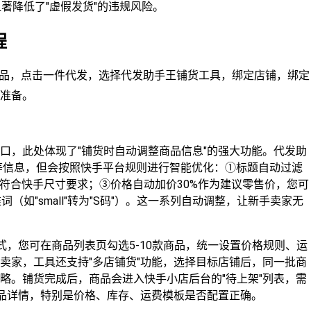
著降低了"虚假发货"的违规风险。
程
索商品，点击一件代发，选择代发助手王铺货工具，绑定店铺，绑定
准备。
口，此处体现了"铺货时自动调整商品信息"的强大功能。代发助
格等信息，但会按照快手平台规则进行智能优化：①标题自动过滤
，符合快手尺寸要求；③价格自动加价30%作为建议零售价，您可
（如"small"转为"S码"）。这一系列自动调整，让新手卖家无
式，您可在商品列表页勾选5-10款商品，统一设置价格规则、运
卖家，工具还支持"多店铺货"功能，选择目标店铺后，同一批商
略。铺货完成后，商品会进入快手小店后台的"待上架"列表，需
商品详情，特别是价格、库存、运费模板是否配置正确。