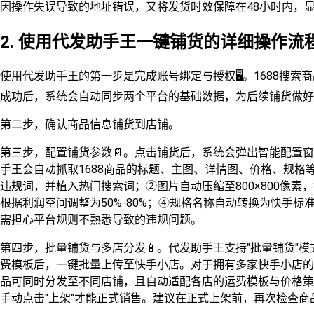
因操作失误导致的地址错误，又将发货时效保障在48小时内，显
2. 使用代发助手王一键铺货的详细操作流
使用代发助手王的第一步是完成账号绑定与授权🖥️。1688搜
成功后，系统会自动同步两个平台的基础数据，为后续铺货做好
第二步，确认商品信息铺货到店铺。
第三步，配置铺货参数📄。点击铺货后，系统会弹出智能配置窗
手王会自动抓取1688商品的标题、主图、详情图、价格、规
违规词，并植入热门搜索词；②图片自动压缩至800×800像素
根据利润空间调整为50%-80%；④规格名称自动转换为快手标准词
需担心平台规则不熟悉导致的违规问题。
第四步，批量铺货与多店分发📱。代发助手王支持"批量铺货"模
费模板后，一键批量上传至快手小店。对于拥有多家快手小店的
品可同时分发至不同店铺，且自动适配各店的运费模板与价格策
手动点击"上架"才能正式销售。建议在正式上架前，再次检查