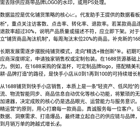
需去除供应商带品牌LOGO的水印，或用PS处理。
数据监控是优化铺货策略的核心📈。代发助手王提供的数据看
析"，重点关注访客数、点击率、转化率、退款率。若某款商品
退款率超过30%，说明产品质量或描述不符，应立即下架。对
立"铺货商品淘汰机制"，每周淘汰末位20%的商品，补充新的16
长期发展需逐步摆脱纯铺货模式，走向"精选+微创新"🎯。初期
应商深度绑定，申请独家销售权或定制包装。在1688货源基
力。例如，在1688采购的保温杯，可定制品牌logo，搭配精美
耕-品牌打造"的路径，是快手小店从0到1再到100的可持续增长
从1688铺货到快手小店销售，本质上是一条"轻资产、低风险"
流、物流智能同步、商品信息自动优化等核心功能，将繁琐的无
加速器，决定成败的核心仍是选品眼光、运营能力与服务意识。新
精运营"的原则，用心打磨每一款商品，真诚服务每一位客户。记
数据、洞察需求、打造爆品，最终建立起自己的供应链与品牌，
到月销万单的跨越式增长💰。