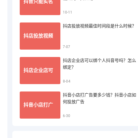
抖音只能实名
10-11
音小店怎么投
抖店投放视频最佳时间段是什么时候？
认证一个账号
抖店投放视频
7-07
诉买家退款
吗？一个人能
抖店企业店可以绑个人抖音号吗？怎么
最佳时间段是
绑定？
抖店企业店可
8-04
开几个抖店呢
什么时候？
抖音小店打广告要多少钱？抖音小店如
以绑个人抖音
何投放广告
抖音小店打广
6-30
号吗？怎么绑
告要多少钱？