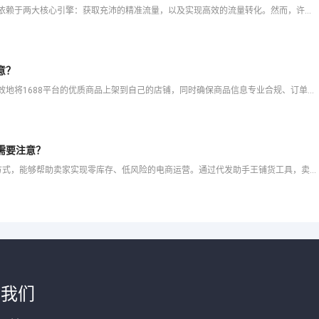
在快手这个充满活力的内容电商平台上，店铺的持续成功依赖于两大核心引擎：获取充沛的精准流量，以及实现高效的流量转化。然而，许多商家面临“有流量无转化”或“无流量可转化”的困境。破解这一难题，需要一套将平
意？
在抖店经营无货源模式或一件代发业务时，如何快速、高效地将1688平台的优质商品上架到自己的店铺，同时确保商品信息专业合规、订单处理自动化，是决定运营效率的关键。传统的手动搬运方式不仅耗时费力，还容易出
需要注意？
🎯 在小红书店铺上架1688产品是无货源电商创业的重要方式，能够帮助卖家实现零库存、低风险的电商运营。通过代发助手王铺货工具，卖家可以快速将1688的优质商品上架到小红书店铺，同时享受订单回流、物流
于我们