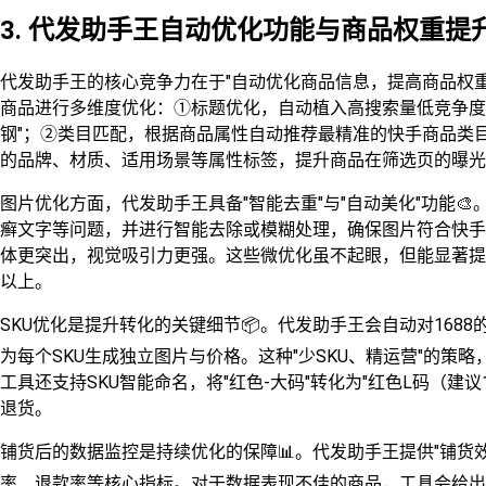
3. 代发助手王自动优化功能与商品权重提
代发助手王的核心竞争力在于"自动优化商品信息，提高商品权重
商品进行多维度优化：①标题优化，自动植入高搜索量低竞争度的
钢"；②类目匹配，根据商品属性自动推荐最精准的快手商品类
的品牌、材质、适用场景等属性标签，提升商品在筛选页的曝光
图片优化方面，代发助手王具备"智能去重"与"自动美化"功能
癣文字等问题，并进行智能去除或模糊处理，确保图片符合快手
体更突出，视觉吸引力更强。这些微优化虽不起眼，但能显著提
以上。
SKU优化是提升转化的关键细节📦。代发助手王会自动对1688的
为每个SKU生成独立图片与价格。这种"少SKU、精运营"的
工具还支持SKU智能命名，将"红色-大码"转化为"红色L码（建议
退货。
铺货后的数据监控是持续优化的保障📊。代发助手王提供"铺货
率、退款率等核心指标。对于数据表现不佳的商品，工具会给出优