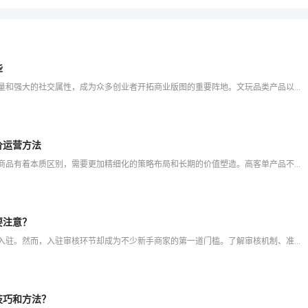
些
在当下电商发展的热潮中，抖音小店凭借其庞大的用户流量和强大的社交属性，成为众多创业者开拓商业版图的重要阵地。文玩品类产品以其独特的文化内涵和收藏价值，在抖音平台上也备受关注。若想在抖音小店售卖文玩品类
价运营方法
在快手电商生态中，高客单价产品的推广运营与传统低价商品有着本质区别，需要更加精细化的策略布局和长期的价值塑造。高客单产品不仅考验产品的核心竞争力，更考验商家的内容创作能力、信任建立技巧和精准转化策略。
要注意？
抖店作为当下热门的电商平台，吸引了众多商家的关注和入驻。然而，入驻审核环节却成为不少新手商家的第一道门槛。了解审核机制、准备完整材料、避开常见陷阱，能够显著提高审核通过率并缩短等待时间。本文将为您全方
技巧和方法？