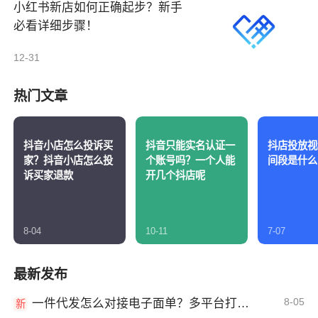
小红书新店如何正确起步？新手
必看详细步骤！
12-31
热门文章
抖音小店怎么投诉买
抖音只能实名认证一
抖店投放视
家？抖音小店怎么投
个账号吗？一个人能
间段是什么
诉买家退款
开几个抖店呢
8-04
10-11
7-07
最新发布
8-05
一件代发怎么对接电子面单？多平台打单发货教程
新