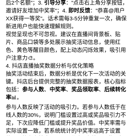
后2个名额"；3.
引导分享
："点击右上角分享按钮，
邀请好友增加中奖率"；4.
即时反馈
："恭喜@用户
XX获得一等奖"。话术需每3-5分钟重复一次，确保
新进用户也能快速理解规则。
视觉呈现也不可忽视。建议在直播间背景板、贴
片、商品口袋等多处展示抽奖活动信息，使用红
色、黄色等醒目颜色，配上动态闪烁效果，吸引用
户注意力🎨。
4. 抖店直播抽奖数据分析与优化策略
抽奖活动结束后，数据分析是优化下一次活动的关
键。抖店后台提供完整的抽奖数据报表，核心指标
包括：
参与人数
、
中奖率
、
奖品领取率
、
后续转化
率
📊。
参与人数反映了活动的吸引力。若参与人数低于在
线人数的30%，说明门槛设置过高或奖品吸引力不
足，下次应降低门槛或提升奖品价值。中奖率需与
实际设置一致，若系统统计的中奖率远高于设置