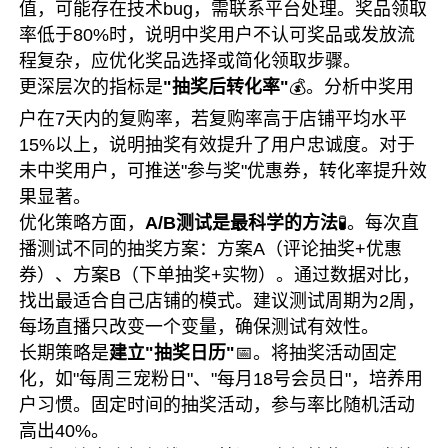
值，可能存在技术bug，需联系平台处理。奖品领取
率低于80%时，说明中奖用户不认可奖品或发放流
程复杂，应优化奖品选择或简化领取步骤。
更深层次的指标是
"抽奖后转化率"
💰。分析中奖用
户在7天内的复购率，若复购率高于店铺平均水平
15%以上，说明抽奖有效提升了用户忠诚度。对于
未中奖用户，可推送"参与奖"优惠券，转化率提升效
果显著。
优化策略方面，
A/B测试是最科学的方法
🧪。每次直
播测试不同的抽奖方案：方案A（评论抽奖+优惠
券）、方案B（下单抽奖+实物）。通过数据对比，
找出最适合自己店铺的模式。建议测试周期为2周，
每场直播只改变一个变量，确保测试有效性。
长期策略是
建立"抽奖日历"
📅。将抽奖活动固定
化，如"每周三宠粉日"、"每月18号会员日"，培养用
户习惯。固定时间的抽奖活动，参与率比随机活动
高出40%。