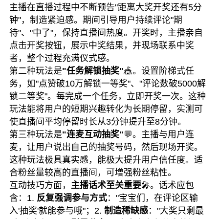
主播在直播过程中不断预告"距离大奖开奖还有5分
钟"，制造紧迫感。期间引导用户持续评论"期
待"、"中了"，保持直播间热度。开奖时，主播亲自
点击开奖按钮，展示中奖结果，并现场联系中奖
者，整个过程充满仪式感。
第二种玩法是
"任务解锁抽奖"
🎪。设置阶梯式任
务，如"点赞破10万解锁一等奖"、"评论数破5000解
锁二等奖"。每完成一个任务，立即开奖一次。这种
玩法能将用户的短期兴趣转化为长期停留，实测可
使直播间平均停留时长从3分钟提升至8分钟。
第三种玩法是
"连麦互动抽奖"
💬。主播与用户连
麦，让用户说出自己的抽奖号码，然后现场开奖。
这种玩法极具真实感，能极大提升用户信任度。适
合粉丝量较高的直播间，可增强粉丝粘性。
互动技巧方面，
主播话术至关重要
🎤。话术应包
含：1.
反复强调参与方式
："宝宝们，在评论区输
入'抽奖'就能参与哦"；2.
制造稀缺感
："大奖只剩最