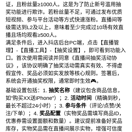
证，且粉丝量≥1000人。这是为了防止新号滥用抽
奖功能进行欺诈。若粉丝量不足，可通过发布优质
短视频、参与平台活动等方式快速涨粉。直播间等
级需达到L2及以上，意味着至少完成过10场有效直
播且场均观看≥500人。
满足条件后，进入抖店后台PC端，点击【直播管
理】-【直播工具】-【抽奖设置】，即可看到功能入
口。首次使用需阅读并同意《直播间抽奖活动协
议》，该协议明确了抽奖活动需真实有效、不得虚
假宣传、奖品必须如实发放等核心规则。签署后，
系统会开通抽奖权限，通常即时生效🎮。
基础设置包括：1.
抽奖名称
（建议包含商品信息，
如"购买XX送iPhone"）；2.
活动时间
（精确到秒，
最长不超过24小时）；3.
参与条件
（评论/点赞/关
注/下单）；4.
奖品配置
（实物奖品需填写商品ID，
优惠券需设置面额和数量）。建议提前准备好奖品
库存，实物奖品需在直播间展示实物，增强可信度