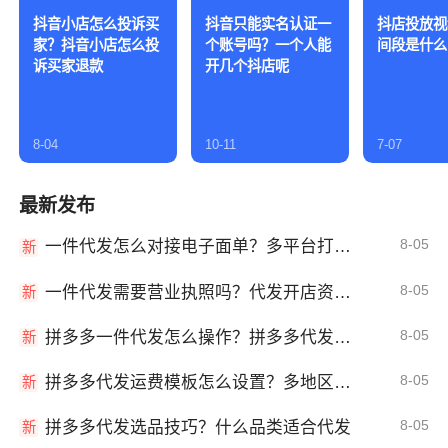
抖音小店怎么投诉买
抖音只能实名认证一
抖店投放视
家？抖音小店怎么投
个账号吗？一个人能
间段是什么
诉买家退款
开几个抖店呢
8-04
10-11
7-07
最新发布
8-05
一件代发怎么对接电子面单？多平台打单发货教程
新
8-05
一件代发需要营业执照吗？代发开店资质详解
新
8-05
拼多多一件代发怎么操作？拼多多代发全流程
新
8-05
拼多多代发运费模板怎么设置？多地区运费
新
8-05
拼多多代发选品技巧？什么品类适合代发
新