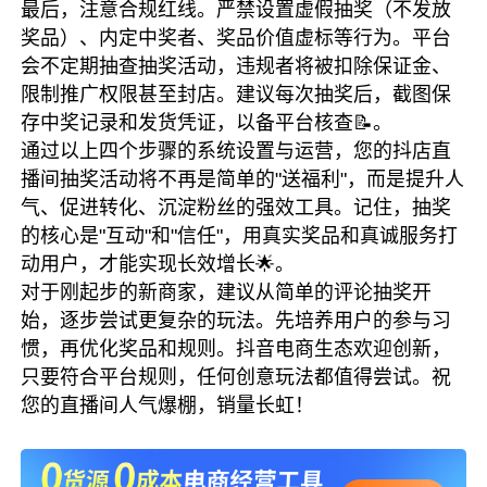
最后，注意合规红线。严禁设置虚假抽奖（不发放
奖品）、内定中奖者、奖品价值虚标等行为。平台
会不定期抽查抽奖活动，违规者将被扣除保证金、
限制推广权限甚至封店。建议每次抽奖后，截图保
存中奖记录和发货凭证，以备平台核查📝。
通过以上四个步骤的系统设置与运营，您的抖店直
播间抽奖活动将不再是简单的"送福利"，而是提升人
气、促进转化、沉淀粉丝的强效工具。记住，抽奖
的核心是"互动"和"信任"，用真实奖品和真诚服务打
动用户，才能实现长效增长🌟。
对于刚起步的新商家，建议从简单的评论抽奖开
始，逐步尝试更复杂的玩法。先培养用户的参与习
惯，再优化奖品和规则。抖音电商生态欢迎创新，
只要符合平台规则，任何创意玩法都值得尝试。祝
您的直播间人气爆棚，销量长虹！