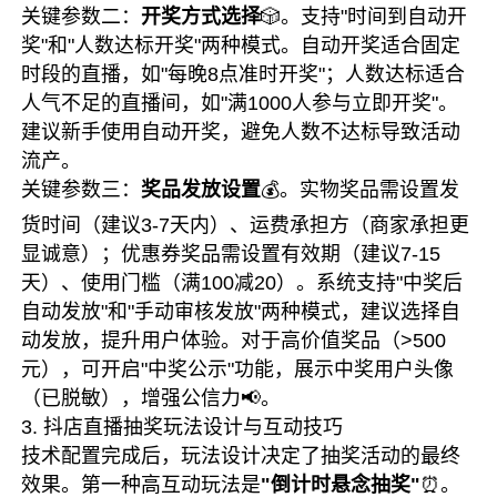
关键参数二：
开奖方式选择
🎲。支持"时间到自动开
奖"和"人数达标开奖"两种模式。自动开奖适合固定
时段的直播，如"每晚8点准时开奖"；人数达标适合
人气不足的直播间，如"满1000人参与立即开奖"。
建议新手使用自动开奖，避免人数不达标导致活动
流产。
关键参数三：
奖品发放设置
💰。实物奖品需设置发
货时间（建议3-7天内）、运费承担方（商家承担更
显诚意）；优惠券奖品需设置有效期（建议7-15
天）、使用门槛（满100减20）。系统支持"中奖后
自动发放"和"手动审核发放"两种模式，建议选择自
动发放，提升用户体验。对于高价值奖品（>500
元），可开启"中奖公示"功能，展示中奖用户头像
（已脱敏），增强公信力📢。
3. 抖店直播抽奖玩法设计与互动技巧
技术配置完成后，玩法设计决定了抽奖活动的最终
效果。第一种高互动玩法是
"倒计时悬念抽奖"
⏰。