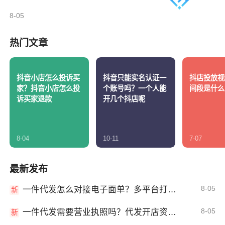
8-05
热门文章
抖音小店怎么投诉买
抖音只能实名认证一
抖店投放视
家？抖音小店怎么投
个账号吗？一个人能
间段是什么
诉买家退款
开几个抖店呢
8-04
10-11
7-07
最新发布
8-05
一件代发怎么对接电子面单？多平台打单发货教程
新
8-05
一件代发需要营业执照吗？代发开店资质详解
新