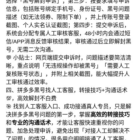
选择「黑号解封申诉」；第三步：按要求填写申诉
信息，包括账号绑定手机号、身份证号、黑号问题
描述（如无法领券、限制下单），并上传账号登录
截图、个人实名认证截图；第四步：提交申诉后，
系统会分配专属人工审核客服，48小时内会通过短
信/APP消息反馈审核结果，审核通过后立即解封黑
号，无需二次沟通。
💬 小贴士：网页端提交申诉时，问题描述要简洁清
晰，重点说明「无违规操作却被黑号」「需要人工
复核账号状态」，并附上相关截图，能大幅提升人
工审核通过效率。
四、拼多多黑号找人工客服，转接技巧+沟通话术
💯，高效解封不白费
🎯 找到人工客服入口、成功接通真人专员，只是解
决拼多多黑号问题的第一步，掌握
高效的转接技巧
和
专业的沟通话术
，才能让客服快速重视你的问
题、加急处理申诉，避免出现「对接人工却解决不
了问题」的情况。很多用户明明接通了人工客服，