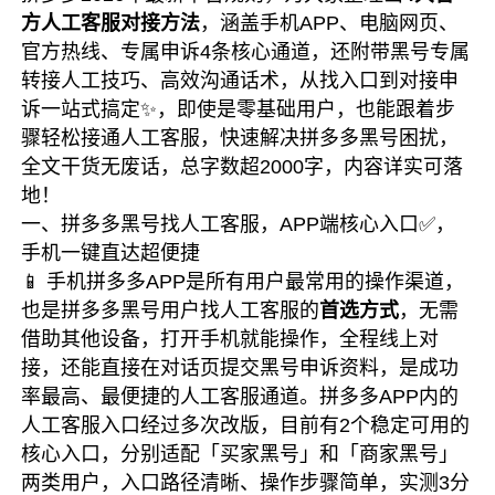
方人工客服对接方法
，涵盖手机APP、电脑网页、
官方热线、专属申诉4条核心通道，还附带黑号专属
转接人工技巧、高效沟通话术，从找入口到对接申
诉一站式搞定✨，即使是零基础用户，也能跟着步
骤轻松接通人工客服，快速解决拼多多黑号困扰，
全文干货无废话，总字数超2000字，内容详实可落
地！
一、拼多多黑号找人工客服，APP端核心入口✅，
手机一键直达超便捷
📱 手机拼多多APP是所有用户最常用的操作渠道，
也是拼多多黑号用户找人工客服的
首选方式
，无需
借助其他设备，打开手机就能操作，全程线上对
接，还能直接在对话页提交黑号申诉资料，是成功
率最高、最便捷的人工客服通道。拼多多APP内的
人工客服入口经过多次改版，目前有2个稳定可用的
核心入口，分别适配「买家黑号」和「商家黑号」
两类用户，入口路径清晰、操作步骤简单，实测3分