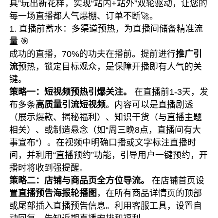
具”玩出新花样，实现“站内+站外”双轮驱动，让您的
每一场直播都人气爆棚、订单不断🚀。
1. 直播前蓄水：多渠道预热，为直播间储备精准流
量 🎯
成功的直播，70%的功夫在播前。提前进行
推广引
流
预热，锁定目标观众，是保障开播即有人气的关
键。
策略一：短视频预热引爆关注。
在直播前1-3天，发
布多条
高质量引流短视频
。内容可以是直播剧透
（展示爆款、揭秘福利）、知识干货（与直播主题
相关）、或制造悬念（如“周三晚8点，直播间有大
事宣布”）。在视频中明确口播或文字标注直播时
间，并利用“直播预约”功能，引导用户一键预约，开
播时将收到强提醒。
策略二：店铺与商品页全方位导流。
在店铺首页设
置
直播预告海报轮播图
，在所有商品详情页的顶部
或尾部插入直播预告信息。利用客服工具，设置自