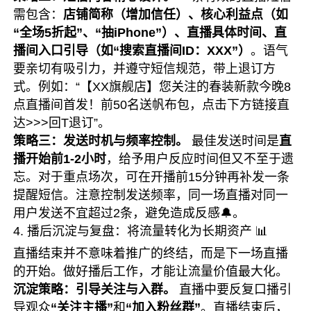
需包含：
店铺简称（增加信任）、核心利益点（如
“全场5折起”、“抽iPhone”）、直播具体时间、直
播间入口引导（如“搜索直播间ID：XXX”）
。语气
要亲切有吸引力，并遵守短信规范，带上退订方
式。例如：“【XX旗舰店】您关注的春装新款今晚8
点直播间首发！前50名送帆布包，点击下方链接直
达>>>回T退订”。
策略三：发送时机与频率控制。
最佳发送时间是
直
播开始前1-2小时
，给予用户反应时间但又不至于遗
忘。对于重点场次，可在开播前15分钟再补发一条
提醒短信。注意控制发送频率，同一场直播对同一
用户发送不宜超过2条，避免造成反感🔔。
4. 播后沉淀与复盘：将流量转化为长期资产 📊
直播结束并不意味着推广的终结，而是下一场直播
的开始。做好播后工作，才能让流量价值最大化。
沉淀策略：引导关注与入群。
直播中要反复口播引
导观众
“关注主播”
和
“加入粉丝群”
。直播结束后，