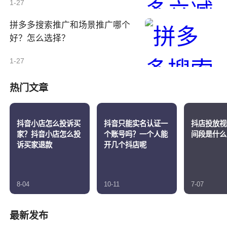
1-27
拼多多搜索推广和场景推广哪个
好？怎么选择？
1-27
热门文章
抖音小店怎么投诉买
抖音只能实名认证一
抖店投放视
家？抖音小店怎么投
个账号吗？一个人能
间段是什么
诉买家退款
开几个抖店呢
8-04
10-11
7-07
最新发布