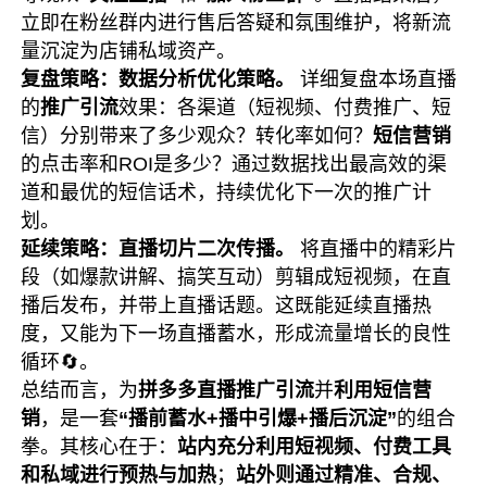
立即在粉丝群内进行售后答疑和氛围维护，将新流
量沉淀为店铺私域资产。
复盘策略：数据分析优化策略。
详细复盘本场直播
的
推广引流
效果：各渠道（短视频、付费推广、短
信）分别带来了多少观众？转化率如何？
短信营销
的点击率和ROI是多少？通过数据找出最高效的渠
道和最优的短信话术，持续优化下一次的推广计
划。
延续策略：直播切片二次传播。
将直播中的精彩片
段（如爆款讲解、搞笑互动）剪辑成短视频，在直
播后发布，并带上直播话题。这既能延续直播热
度，又能为下一场直播蓄水，形成流量增长的良性
循环🔄。
总结而言，为
拼多多直播推广引流
并
利用短信营
销
，是一套
“播前蓄水+播中引爆+播后沉淀”
的组合
拳。其核心在于：
站内充分利用短视频、付费工具
和私域进行预热与加热
；
站外则通过精准、合规、