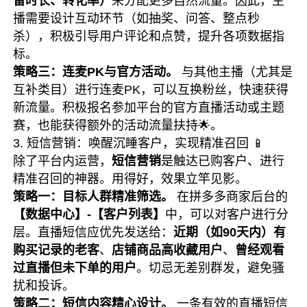
留时长、转化率）
来分配更多自然流量。因此，主
播需要设计互动环节（如抽奖、问答、整点秒
杀），积极引导用户评论和点赞，提升各项数据指
标。
策略三：连麦PK与官方活动。
与其他主播（尤其是
互补类目）进行连麦PK，可以互换粉丝，快速获得
新流量。积极报名参加平台的官方直播活动或主题
赛，也能获得额外的活动流量扶持🌟。
3. 短信营销：唤醒沉睡客户，实现精准召回 📱
除了平台内运营，
短信营销
是触达已购客户、进行
精准召回的神器。用得好，效果立竿见影。
策略一：目标人群精准筛选。
在拼多多商家后台的
【数据中心】-【客户列表】
中，可以对客户进行分
层。直播短信应优先发送给：
近期（如90天内）有
购买记录的老客
、
店铺商品高收藏用户
、
曾经观看
过直播但未下单的用户
。切忌无差别群发，避免骚
扰和投诉。
策略二：短信内容精心设计。
一条有效的直播短信