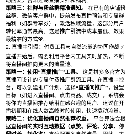
动回复，告知近期直播安排和福利。
策略三：社群与粉丝群精准通知。
在已有的店铺粉
丝群、微信客户群中，提前发布直播预告和专属群
福利（如群专享券），激活私域流量，这部分用户
转化率通常最高。这是
推广引流
中成本最低、效果
最精准的方式💖。
2. 直播中引爆：付费工具与自然流量的协同作战 ⚡
直播开始后，需要利用平台内工具实时加热，不断
将直播间推向更大的流量池。
策略一：使用“直播推广”工具。
这是拼多多官方为
直播间设计的专属付费
推广引流
工具。在直播中控
台，可以创建推广计划，选择
“直播间推广”
，设置
目标（如进入直播间、点击商品、成交），系统会
将你的直播间推荐给潜在感兴趣的用户。建议在开
播初期和在线人数高峰时段使用，快速撬动流量。
策略二：优化直播间自然推荐权重。
平台算法会根
据直播间的
实时互动数据（点赞、评论、分享、停