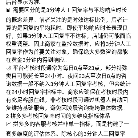
后台显示为准。
📊 需要区分的是3分钟人工回复率与平均响应时长
的概念差异。前者关注的是时效达标比例，后者计
算的是回复的平均耗时。即使平均响应时长表现良
好，如果3分钟人工回复率不达标，店铺仍可能面临
权重调整。因此商家在监控数据时，应将3分钟人工
回复率作为首要关注对象，确保绝大多数咨询都能
在黄金3分钟内得到响应。
🌙 平台考核时段通常为每日8点至23点，部分特殊
类目可能延长至24小时。夜间23点至次日8点的咨
询数据一般不纳入3分钟人工回复率考核，但会统计
在24小时回复率指标中。商家应确保在考核时段内
有充足客服在线，非考核时段可通过机器人自动回
复维持基础服务，避免因凌晨咨询拖垮整体数据。
2 拼多多考核回复率时间的多维度指标体系
📈 拼多多的客服考核并非单一指标，而是构建了一
套多维度的评估体系。除核心的3分钟人工回复率