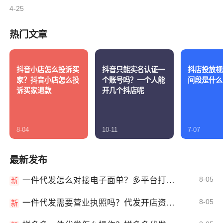
4-25
热门文章
抖音小店怎么投诉买
抖音只能实名认证一
抖店投放视
家？抖音小店怎么投
个账号吗？一个人能
间段是什么
诉买家退款
开几个抖店呢
8-04
10-11
7-07
最新发布
8-05
一件代发怎么对接电子面单？多平台打单发货教程
新
8-05
一件代发需要营业执照吗？代发开店资质详解
新