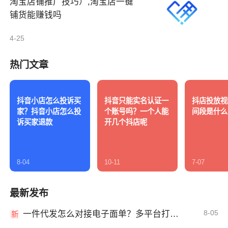
淘宝店铺推广技巧）,淘宝店一键
铺货能赚钱吗
4-25
热门文章
抖音小店怎么投诉买
抖音只能实名认证一
抖店投放视
家？抖音小店怎么投
个账号吗？一个人能
间段是什么
诉买家退款
开几个抖店呢
8-04
10-11
7-07
最新发布
8-05
一件代发怎么对接电子面单？多平台打单发货教程
新