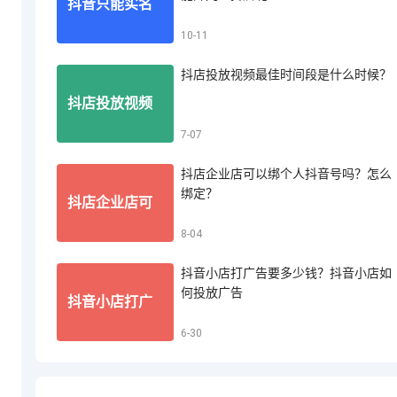
抖音只能实名
10-11
音小店怎么投
抖店投放视频最佳时间段是什么时候？
认证一个账号
抖店投放视频
7-07
诉买家退款
吗？一个人能
抖店企业店可以绑个人抖音号吗？怎么
最佳时间段是
绑定？
抖店企业店可
8-04
开几个抖店呢
什么时候？
抖音小店打广告要多少钱？抖音小店如
以绑个人抖音
何投放广告
抖音小店打广
6-30
号吗？怎么绑
告要多少钱？