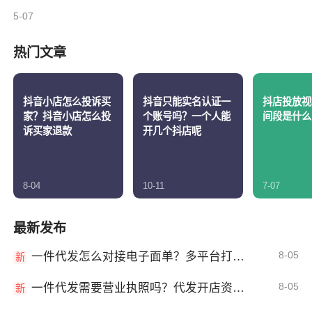
5-07
热门文章
抖音小店怎么投诉买
抖音只能实名认证一
抖店投放视
家？抖音小店怎么投
个账号吗？一个人能
间段是什么
诉买家退款
开几个抖店呢
8-04
10-11
7-07
最新发布
8-05
一件代发怎么对接电子面单？多平台打单发货教程
新
8-05
一件代发需要营业执照吗？代发开店资质详解
新