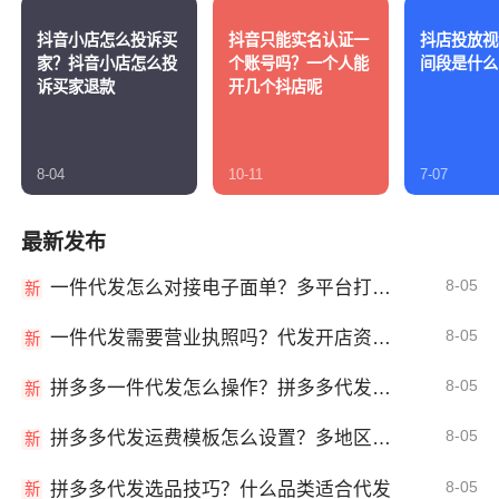
抖音小店怎么投诉买
抖音只能实名认证一
抖店投放视
家？抖音小店怎么投
个账号吗？一个人能
间段是什么
诉买家退款
开几个抖店呢
8-04
10-11
7-07
最新发布
8-05
一件代发怎么对接电子面单？多平台打单发货教程
新
8-05
一件代发需要营业执照吗？代发开店资质详解
新
8-05
拼多多一件代发怎么操作？拼多多代发全流程
新
8-05
拼多多代发运费模板怎么设置？多地区运费
新
8-05
拼多多代发选品技巧？什么品类适合代发
新