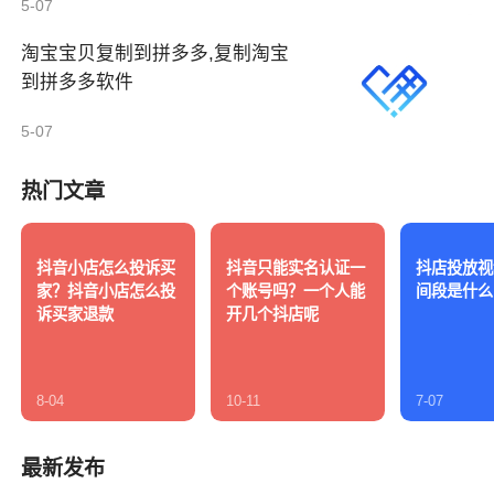
5-07
淘宝宝贝复制到拼多多,复制淘宝
到拼多多软件
5-07
热门文章
抖音小店怎么投诉买
抖音只能实名认证一
抖店投放视
家？抖音小店怎么投
个账号吗？一个人能
间段是什么
诉买家退款
开几个抖店呢
8-04
10-11
7-07
最新发布