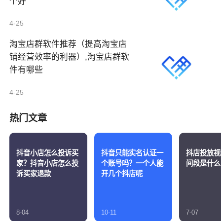
个好
4-25
淘宝店群软件推荐（提高淘宝店
铺经营效率的利器）,淘宝店群软
件有哪些
4-25
热门文章
抖音小店怎么投诉买
抖音只能实名认证一
抖店投放视
家？抖音小店怎么投
个账号吗？一个人能
间段是什么
诉买家退款
开几个抖店呢
8-04
10-11
7-07