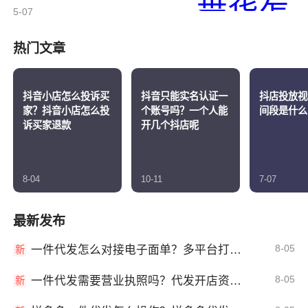
5-07
热门文章
抖音小店怎么投诉买
抖音只能实名认证一
抖店投放视
家？抖音小店怎么投
个账号吗？一个人能
间段是什么
诉买家退款
开几个抖店呢
8-04
10-11
7-07
最新发布
8-05
一件代发怎么对接电子面单？多平台打单发货教程
新
8-05
一件代发需要营业执照吗？代发开店资质详解
新