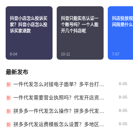
抖音小店怎么投诉买
抖音只能实名认证一
抖店投放视
家？抖音小店怎么投
个账号吗？一个人能
间段是什么
诉买家退款
开几个抖店呢
8-04
10-11
7-07
最新发布
8-05
一件代发怎么对接电子面单？多平台打单发货教程
新
8-05
一件代发需要营业执照吗？代发开店资质详解
新
8-05
拼多多一件代发怎么操作？拼多多代发全流程
新
8-05
拼多多代发运费模板怎么设置？多地区运费
新