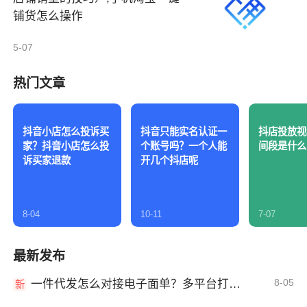
铺货怎么操作
5-07
热门文章
抖音小店怎么投诉买
抖音只能实名认证一
抖店投放视
家？抖音小店怎么投
个账号吗？一个人能
间段是什么
诉买家退款
开几个抖店呢
8-04
10-11
7-07
最新发布
8-05
一件代发怎么对接电子面单？多平台打单发货教程
新