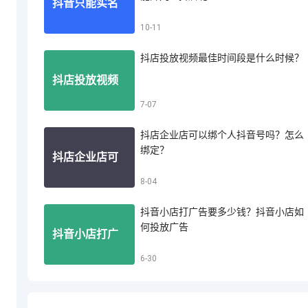
抖音只能实名
10-11
音小店怎么投
抖店投放视频最佳时间段是什么时候？
认证一个账号
抖店投放视频
7-07
诉买家退款
吗？一个人能
抖店企业店可以绑个人抖音号吗？怎么
最佳时间段是
绑定？
抖店企业店可
8-04
开几个抖店呢
什么时候？
抖音小店打广告要多少钱？抖音小店如
以绑个人抖音
何投放广告
抖音小店打广
6-30
号吗？怎么绑
告要多少钱？