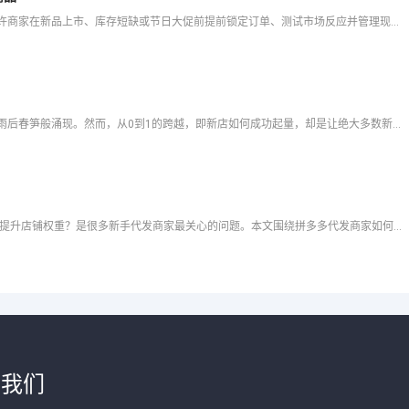
在拼多多运营中，预售是一项极具价值的策略工具，它允许商家在新品上市、库存短缺或节日大促前提前锁定订单、测试市场反应并管理现金流💰。然而，许多商家在使用时心存疑虑：频繁或不当设置拼多多预售对店铺有影响
在拼多多这片充满机遇与挑战的电商热土上，无数新店如雨后春笋般涌现。然而，从0到1的跨越，即新店如何成功起量，却是让绝大多数新手商家辗转反侧的难题。🤔 没有流量、没有评价、没有订单，仿佛陷入了一个“三
拼多多代发商家如何提升店铺权重？ 拼多多代发商家如何提升店铺权重？是很多新手代发商家最关心的问题。本文围绕拼多多代发商家如何提升店铺权重？，从官方规则、操作流程、常见踩坑到效率工具，给出完整可落地的
于我们