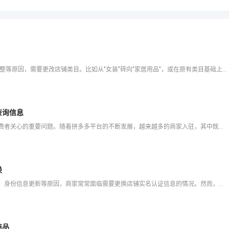
🔄 运营拼多多店铺时，不少商家因市场变化、经营策略调整等原因，需要更改店铺类目。比如从"女装"转向"家居用品"，或在原有类目基础上增加"母婴"品类。但很多商家不清楚：拼多多店铺类目能随便改吗？更改需
查询信息
在拼多多平台购物时，如何找到优质可靠的店铺是每个消费者关心的重要问题。随着拼多多平台的不断发展，越来越多的商家入驻，其中既有官方认证的品牌店铺，也有普通商家，甚至存在一些不良商家。学会正确查询和识别拼
换
在拼多多电商平台运营过程中，由于店铺转让、法人变更、身份信息更新等原因，商家常常面临需要更换店铺实名认证信息的情况。然而，拼多多店铺实名认证换人并非简单的后台修改操作，而是涉及严格审核流程的身份信息变
商品