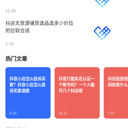
11-20
抖店无货源铺货选品选多少价位
的比较合适
2-10
热门文章
抖音小店怎么投诉买
抖音只能实名认证一
抖店投放视
家？抖音小店怎么投
个账号吗？一个人能
间段是什么
诉买家退款
开几个抖店呢
8-04
10-11
7-07