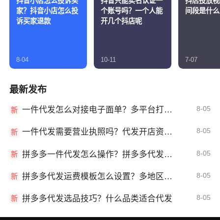
抖音小店怎么投诉买
抖音只能实名认证一
抖店投放视
家？抖音小店怎么投
个账号吗？一个人能
间段是什么
诉买家退款
开几个抖店呢
8-04
10-11
7-07
最新发布
8-05
一件代发怎么对接电子面单？多平台打单发货教程
新
8-05
一件代发需要营业执照吗？代发开店资质详解
新
8-05
拼多多一件代发怎么操作？拼多多代发全流程
新
8-05
拼多多代发运费模板怎么设置？多地区运费
新
8-05
拼多多代发选品技巧？什么品类适合代发
新