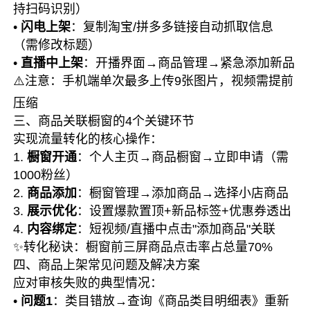
持扫码识别）
•
闪电上架
：复制淘宝/拼多多链接自动抓取信息
（需修改标题）
•
直播中上架
：开播界面→商品管理→紧急添加新品
⚠️注意：
手机端单次最多上传9张图片，视频需提前
压缩
三、商品关联橱窗的4个关键环节
实现流量转化的核心操作：
1.
橱窗开通
：个人主页→商品橱窗→立即申请（需
1000粉丝）
2.
商品添加
：橱窗管理→添加商品→选择小店商品
3.
展示优化
：设置爆款置顶+新品标签+优惠券透出
4.
内容绑定
：短视频/直播中点击"添加商品"关联
✨转化秘诀：
橱窗前三屏商品点击率占总量70%
四、商品上架常见问题及解决方案
应对审核失败的典型情况：
•
问题1
：类目错放→查询《商品类目明细表》重新