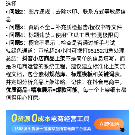
选择
•
问题2
：图片违规→去除水印、联系方式等敏感信
息
•
问题3
：资质不全→补充质检报告/授权书等文件
•
问题4
：标题违禁→使用"飞瓜工具"检测极限词
•
问题5
：橱窗不显示→检查是否通过新手考试
📞绿色通道：
审核超24小时可拨打95152加急处理
总结：
抖音小店商品上架
不是简单的信息填写，而
是
🎯电商运营
的系统工程。建议建立标准化上架流
程文档，包含
素材规范库
、
标题模板
和
关键词表
，
并定期分析竞品上架策略。记住：在抖音电商中，
优质商品+精准展示=爆款可能
，每一个上架细节都
值得用心打磨。