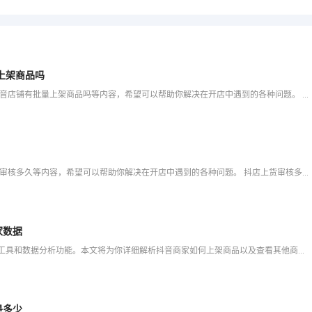
上架商品吗
爱用科技将为大家分享抖店大批量上货为什么会被限制,抖音店铺有批量上架商品吗等内容，希望可以帮助你解决在开店中遇到的各种问题。 抖店是一款非常流行的电商平台，许多商家选择在抖店上运营网店。然而，有时候
爱用科技将为大家分享抖店上货审核多久,抖音小店的商品审核多久等内容，希望可以帮助你解决在开店中遇到的各种问题。 抖店上货审核多久（抖音小店上商品审核需要多长时间）作为一名网店商家，我们都知道上架商品
家数据
抖音小店作为新兴的电商平台，为商家提供了丰富的运营工具和数据分析功能。本文将为你详细解析抖音商家如何上架商品以及查看其他商家数据的方法，帮助你更好地了解抖音小店的运营流程和市场动态。 1.
是多少