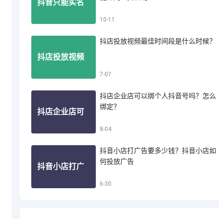
抖音只能实名
10-11
音小店怎么投
抖店投放视频最佳时间段是什么时候？
认证一个账号
抖店投放视频
7-07
诉买家退款
吗？一个人能
抖店企业店可以绑个人抖音号吗？怎么
最佳时间段是
绑定？
抖店企业店可
8-04
开几个抖店呢
什么时候？
抖音小店打广告要多少钱？抖音小店如
以绑个人抖音
何投放广告
抖音小店打广
6-30
号吗？怎么绑
告要多少钱？