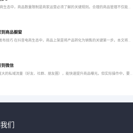
抖音小店商品数量限制揭秘：上限是多少？🛒 📊在抖音电商生态中，商品数量限制是商家运营必须了解的关键规则。合理的商品管理不仅能提升店铺权重，还能优化用户体验。本文将基于最新平台政策
架到商品橱窗
抖音小店商品上架与橱窗展示完全手册：新手必学的商品发布技巧 在抖音电商生态中，商品上架是将产品转化为销售的关键第一步。本文将手把手教你📦从零开始完成商品发布，包含💻电脑端与手机端
转到微信
🔗 很多抖音小店商家想把商品分享到微信——毕竟微信有庞大的私域流量（好友、社群、朋友圈），能快速提升商品曝光。但实际操作中，要么找不到直接分享到微信的按钮，要么分享后链接无法打开，甚至提示“违规”。
于我们