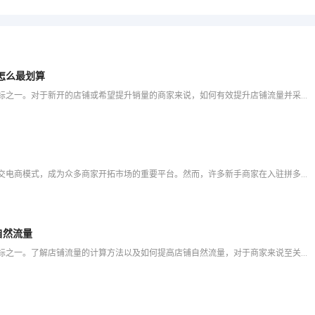
怎么最划算
在拼多多平台上，店铺流量是衡量店铺经营状况的重要指标之一。对于新开的店铺或希望提升销量的商家来说，如何有效提升店铺流量并采取最划算的推广方式是关键。本文将分享一些实用的拼多多店铺流量提升策略和推广技巧
在电商行业竞争日益激烈的今天，拼多多凭借其独特的社交电商模式，成为众多商家开拓市场的重要平台。然而，许多新手商家在入驻拼多多后，面临着店铺无法正常运营、流量稀少等问题。本文将详细介绍拼多多店铺激活的具
自然流量
在拼多多平台上，店铺流量是衡量店铺运营效果的重要指标之一。了解店铺流量的计算方法以及如何提高店铺自然流量，对于商家来说至关重要。本文将为你详细解答拼多多店铺流量的计算方式，并提供一些实用的策略来提升店