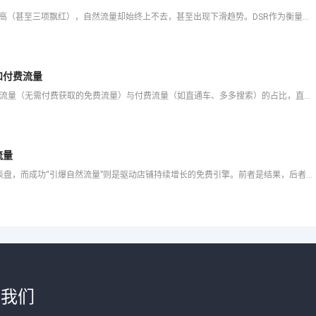
📊 不少拼多多商家遇到这样的困惑：店铺DSR评分明明很高（甚至三项飘红），自然流量却始终上不去，甚至出现下滑趋势。DSR作为衡量店铺服务质量的重要指标，确实会影响平台对店铺的评价，但它并非决定自然流
和付费流量
📊 对于拼多多商家而言，流量是店铺运营的核心，而自然流量（无需付费获取的免费流量）与付费流量（如直通车、多多搜索）的占比，直接影响店铺的盈利空间和长期发展。很多商家困惑：如何在后台找到自然流量的数据
流量
在拼多多平台，掌握店铺的“总消费金额”如同手握财务仪表盘，而成功“引爆自然流量”则是驱动店铺持续增长的免费引擎。前者是结果，后者是原因，两者结合构成了店铺健康度的核心诊断指标。许多商家或苦于找不到准确
于我们