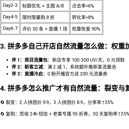
Day2-3
标题优化 + 主图 A/B
点击率>6%
Day4-5
限时限量购 8 折
转化率>8%
Day6-7
评价 30 条 + 直播 1 场
权重恢复 90%
3. 拼多多自己开店自然流量怎么做：权重加
斧 1：类目流量包
：新店专享 100-300 UV/天，0 元领取
斧 2：新客立减
：满 2 减 1，系统额外推新客流量池
斧 3：直播冷启
：0 粉开播官方送 200 元流量券
4. 拼多多怎么推广才有自然流量：裂变与
🔄 裂变：2 人拼团价 9.9，3 人拼团价 8.9，分享率↑35%
🔄 复购：签收 24h 短信 + 老客专属 95 折券，30 天复购率↑25