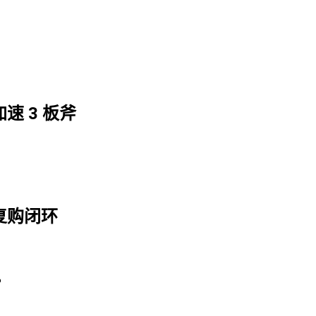
速 3 板斧
复购闭环
%