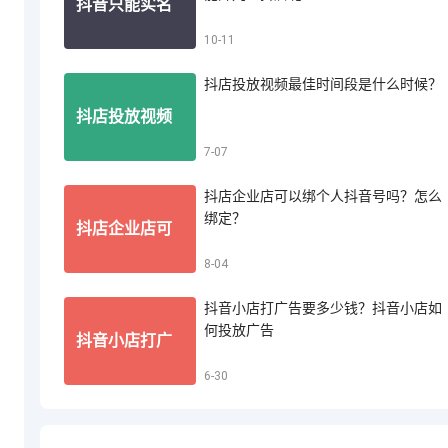
抖音只能实名
10-11
音小店怎么投
抖店投放视频最佳时间段是什么时候？
认证一个账号
抖店投放视频
7-07
诉买家退款
吗？一个人能
抖店企业店可以绑个人抖音号吗？怎么
最佳时间段是
绑定？
抖店企业店可
8-04
开几个抖店呢
什么时候？
抖音小店打广告要多少钱？抖音小店如
以绑个人抖音
何投放广告
抖音小店打广
6-30
号吗？怎么绑
告要多少钱？