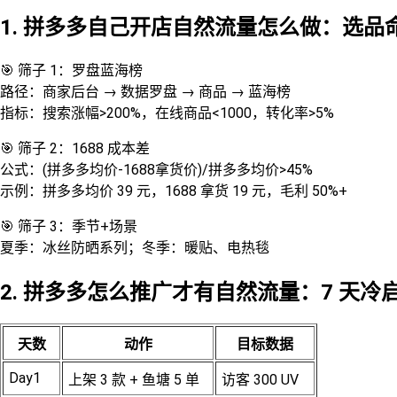
1. 拼多多自己开店自然流量怎么做：选品命中
🎯 筛子 1：罗盘蓝海榜
路径：商家后台 → 数据罗盘 → 商品 → 蓝海榜
指标：搜索涨幅>200%，在线商品<1000，转化率>5%
🎯 筛子 2：1688 成本差
公式：(拼多多均价-1688拿货价)/拼多多均价>45%
示例：拼多多均价 39 元，1688 拿货 19 元，毛利 50%+
🎯 筛子 3：季节+场景
夏季：冰丝防晒系列；冬季：暖贴、电热毯
2. 拼多多怎么推广才有自然流量：7 天冷
天数
动作
目标数据
Day1
上架 3 款 + 鱼塘 5 单
访客 300 UV