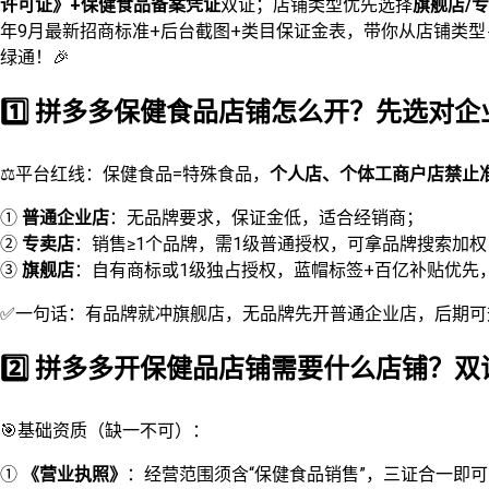
许可证》+保健食品备案凭证
双证；店铺类型优先选择
旗舰店/
年9月最新招商标准+后台截图+类目保证金表，带你从店铺类
绿通！🎉
1️⃣ 拼多多保健食品店铺怎么开？先选对企
⚖️平台红线：保健食品=特殊食品，
个人店、个体工商户店禁止
①
普通企业店
：无品牌要求，保证金低，适合经销商；
②
专卖店
：销售≥1个品牌，需1级普通授权，可拿品牌搜索加权
③
旗舰店
：自有商标或1级独占授权，蓝帽标签+百亿补贴优先
✅一句话：有品牌就冲旗舰店，无品牌先开普通企业店，后期可
2️⃣ 拼多多开保健品店铺需要什么店铺？双
🎯基础资质（缺一不可）：
①
《营业执照》
：经营范围须含“保健食品销售”，三证合一即可