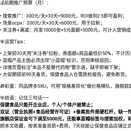
💰前期推广预算（月）：
• 搜索推广：300元/天×30天=9000元，ROI做到2.5即可盈利；
• 场景ocpx：200元/天×30天=6000元，用于拉新；
• 关注券+满减：月发10000张×5元面额=5000元，可计入营销
🎯运营Tips：
• 上架前30天用“关注券”拉粉，券面额≤商品最低价50%，不计
• 蓝帽产品主图必须出现“小蓝帽”标识，否则审核驳回；
• 详情页需标注“本品不能替代药物”警示语，缺字即被下架；
• 大促期提前90天备货，保健食品入仓需质检报告，避免断货。
🎁彩蛋：同品牌多SKU，可用“规格差异化”做价格梯队，旗舰
🎯结语：记住三句话——
保健食品只能开企业店，个人/个体户被禁止；
双证（营业执照+食品经营许可证）+备案批件是硬杠杆，缺一
旗舰店保证金可下调至5000元，还能拿蓝帽标签与搜索加权，
把本文收藏，按表准备资质+费用，7天就能让保健食品店铺正式