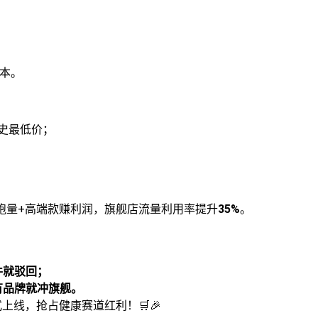
成本。
历史最低价；
款跑量+高端款赚利润，旗舰店流量利用率提升
35%
。
件就驳回；
有品牌就冲旗舰。
上线，抢占健康赛道红利！🛒🎉