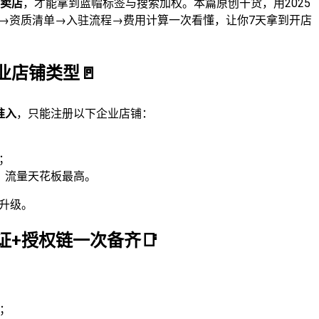
专卖店
，才能拿到蓝帽标签与搜索加权。本篇原创干货，用2025
型→资质清单→入驻流程→费用计算一次看懂，让你7天拿到开店
业店铺类型🚪
准入
，只能注册以下企业店铺：
；
，流量天花板最高。
升级。
证+授权链一次备齐📑
；