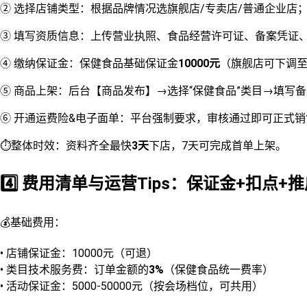
② 选择店铺类型：根据品牌情况选旗舰店/专卖店/普通企业店
③ 填写资质信息：上传营业执照、食品经营许可证、备案凭证、
④ 缴纳保证金：保健食品基础保证金
10000元
（旗舰店可下调至
⑤ 商品上架：后台【商品发布】→选择“保健食品”类目→填写
⑥ 开通运费险&电子面单：平台强制要求，审核通过即可正式销
⏱️整体时效：资料齐全最快
3天
下店，7天可完成首单上架。
4️⃣ 费用清单与运营Tips：保证金+扣点+
💰基础费用：
• 店铺保证金：10000元（可退）
• 类目技术服务费：订单金额的
3%
（保健食品统一费率）
• 活动保证金：5000-50000元（按会场档位，可共用）