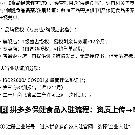
②
《食品经营许可证》
：经营项目含“保健食品”，许可机关盖
③
保健食品备案/注册凭证
：蓝帽产品需提供“国产保健食品备
+报关单。
🎯品牌授权（专卖店/旗舰店必备）：
• 旗舰店：1级独占授权，授权剩余有效期≥12个月；
• 专卖店：1级普通授权，可销售单品牌；
• 普通企业店：可提供进货链路发票，无需授权书，但无品牌标
🎯行业认证加分项：
• ISO22000/ISO9001质量管理体系证书；
• 第三方检测报告（近12个月）；
• 生产厂商《食品生产许可证》（如代工）。
3️⃣ 拼多多保健食品入驻流程：资质上传
① 注册企业账号：进入拼多多商家入驻官网，选择“企业入驻”