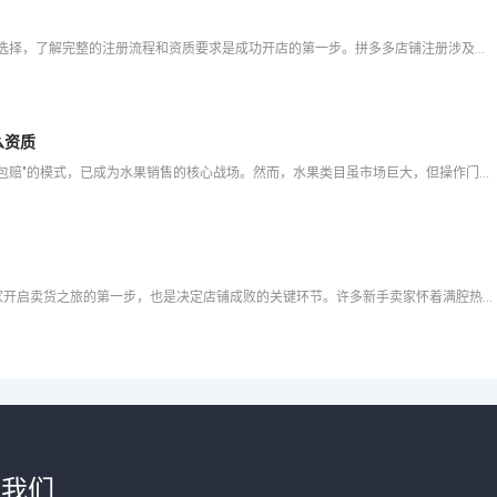
在拼多多平台开设店铺是众多创业者进入电商领域的重要选择，了解完整的注册流程和资质要求是成功开店的第一步。拼多多店铺注册涉及多个环节，从前期资质准备、账户注册、店铺类型选择到最终审核上线，每个步骤都需要
么资质
随着生鲜电商的蓬勃发展，拼多多凭借"产地直发"和"坏果包赔"的模式，已成为水果销售的核心战场。然而，水果类目虽市场巨大，但操作门槛高、售后风险多、竞争激烈。拼多多水果类目究竟该怎么操作？卖水果需要什么
在拼多多日活跃用户超8亿的电商帝国中，上传商品是商家开启卖货之旅的第一步，也是决定店铺成败的关键环节。许多新手卖家怀着满腔热情入驻拼多多，却在商品上传这一关频频碰壁：图片规格不符被驳回、标题关键词堆砌
于我们