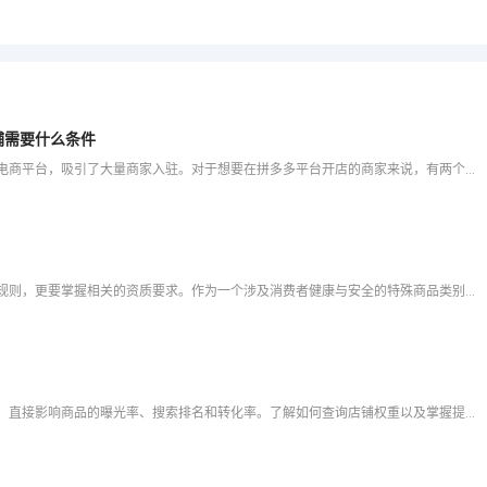
铺需要什么条件
在电商竞争日益激烈的今天，拼多多作为国内领先的社交电商平台，吸引了大量商家入驻。对于想要在拼多多平台开店的商家来说，有两个关键问题需要了解：一是开通店铺满减返现活动是否真的有用，二是开通拼多多店铺需要
在拼多多平台开设保健品店铺，不仅需要了解平台的基本规则，更要掌握相关的资质要求。作为一个涉及消费者健康与安全的特殊商品类别，保健品类目的入驻门槛相对较高，资质审核也更为严格。根据2025年最新的平台规
在拼多多平台上，店铺权重是衡量店铺竞争力的重要指标，直接影响商品的曝光率、搜索排名和转化率。了解如何查询店铺权重以及掌握提升权重的方法，对于商家优化店铺运营、提高销售业绩至关重要。本文将从拼多多店铺权