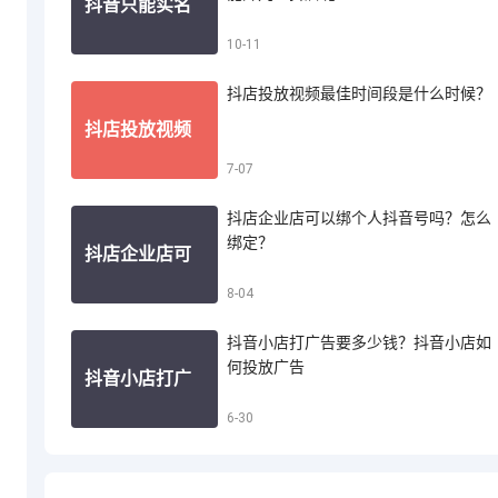
抖音只能实名
10-11
音小店怎么投
抖店投放视频最佳时间段是什么时候？
认证一个账号
抖店投放视频
7-07
诉买家退款
吗？一个人能
抖店企业店可以绑个人抖音号吗？怎么
最佳时间段是
绑定？
抖店企业店可
8-04
开几个抖店呢
什么时候？
抖音小店打广告要多少钱？抖音小店如
以绑个人抖音
何投放广告
抖音小店打广
6-30
号吗？怎么绑
告要多少钱？