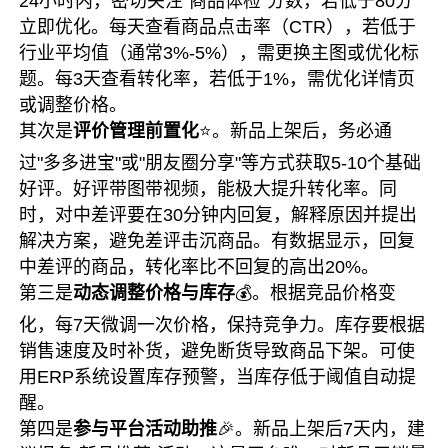
24小时内，密切关注"商品体检"分数，若低于80分
立即优化。每天查看商品点击率（CTR），若低于
行业平均值（通常3%-5%），需更换主图或优化标
题。每3天查看转化率，若低于1%，需优化详情页
或调整价格。
其次是
评价管理前置化
⭐。新品上架后，务必通
过"多多进宝"或"朋友圈分享"等方式获取5-10个基础
好评。好评带图带视频，能极大提升转化率。同
时，对中差评要在30分钟内回复，解释原因并提出
解决方案，避免差评击沉商品。有数据显示，回复
中差评的商品，转化率比不回复的高出20%。
第三是
动态调整价格与库存
💰。根据竞品价格变
化，每7天微调一次价格，保持竞争力。库存要根据
销售速度及时补货，避免断货导致商品下架。可使
用ERP系统设置库存预警，当库存低于阈值自动提
醒。
第四是
参与平台活动助推
🎉。新品上架后7天内，建