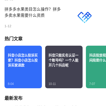
拼多多水果类目怎么操作？拼多
多卖水果需要什么资质
1-12
热门文章
抖音小店怎么投诉买
抖音只能实名认证一
抖店投放视
家？抖音小店怎么投
个账号吗？一个人能
间段是什么
诉买家退款
开几个抖店呢
8-04
10-11
7-07
最新发布