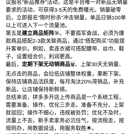
议报名"新品推荐"活动，这是平台唯一对新品无销量
要求的活动，可获得3-5天的免费曝光。销量破零
后，立即报名"限时秒杀"冲击销量，单品日销100单
以上可进入下一个流量池。
第五是
建立商品矩阵
🎯。不要孤军奋战，必须为爆
款商品搭配2-3款关联商品，通过"搭配购买"功能提
升客单价。例如，卖连衣裙可搭配腰带、丝巾、鞋
子，设置组合价，利润更高。
最后，
定期下架无动销商品
🗑️。上架30天无销量、
无点击的商品，会拉低店铺整体权重，果断下架。
保持店铺商品活跃度，每月淘汰20%滞销品，补充
新品，让店铺保持新鲜感。
总结来说，拼多多开店上传商品是一个系统工程，
需要准备、操作、优化三步走。准备不充分，上架
就驳回；操作不细心，违规被处罚；优化不及时，
流量上不去。新手卖家务必沉住气，按流程走，按
规则办，用数据说话，用服务取胜🌟。