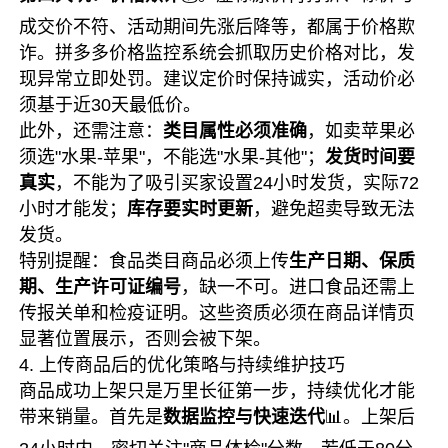
成交价不符、活动期间先涨后降等，都属于价格欺
诈。拼多多价格监控系统会抓取历史价格对比，发
现异常立即处罚。建议定价时保持诚实，活动价必
须基于近30天最低价。
此外，还需注意：
类目属性必须准确
，如卖苹果必
须选"水果-苹果"，不能选"水果-其他"；
发货时间要
真实
，不能为了吸引买家设置24小时发货，实际72
小时才能发；
库存要实时更新
，避免超卖导致无法
发货。
特别提醒：食品类目商品必须上传
生产日期、保质
期、生产许可证编号
，缺一不可。进口食品还需上
传报关单和检疫证明。这些资质必须在商品详情页
显著位置展示，否则会被下架。
4. 上传商品后的优化策略与持续维护技巧
商品成功上架只是万里长征第一步，持续优化才能
带来销量。首先是
数据监控与快速迭代
📊。上架后