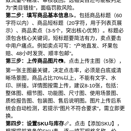
致流量不精准、审核驳回。选错类目还可能被判定
为"类目错挂"，面临罚款风险。
第二步：填写商品基本信息
📝。包括商品标题（60
字符以内）、商品短标题（20字符，用于列表页展
示）、商品卖点（3-5个，突出核心优势）。标题必
须包含核心关键词，短标题要简洁有力，卖点要击
中用户痛点。例如卖点可写："产地直发、坏果包
赔、48小时发货、顺丰包邮"。
第三步：上传商品图片
📷。点击上传主图（5张），
第一张主图最关键，决定点击率，必须是白底或清
晰场景图，商品占比70%以上，不能有文字、水
印、拼接。详情图按需上传，建议8-10张，包括：
整体图、细节图、功能图、尺寸图、使用场景图、
质检报告图、包装图、售后说明图。图片上传后系
统会自动检测，若提示"图片不符合要求"，需立即更
换。
第四步：设置SKU与库存
📏。点击【添加SKU】，