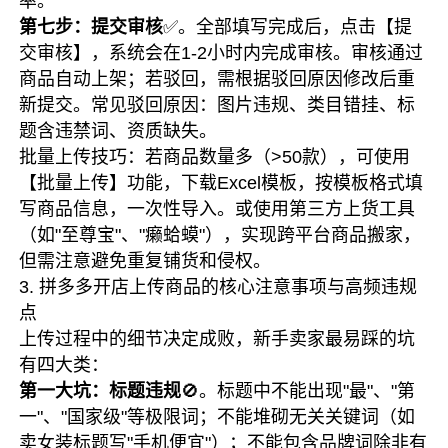
率。
第七步：提交审核
✅。全部填写完成后，点击【提
交审核】，系统会在1-2小时内完成审核。审核通过
商品自动上架；若驳回，需根据驳回原因修改后重
新提交。常见驳回原因：图片违规、类目错挂、标
题含违禁词、资质缺失。
批量上传技巧：若商品数量多（>50款），可使用
【批量上传】功能，下载Excel模板，按模板格式填
写商品信息，一次性导入。或使用第三方上货工具
（如"至尊宝"、"癞蛤蟆"），实现跨平台商品搬家，
但需注意避免重复铺货和侵权。
3. 拼多多开店上传商品的核心注意事项与高频违规
点
上传过程中的细节决定成败，新手卖家最易踩的坑
有四大类：
第一大坑：标题违规
🚫。标题中不能出现"最"、"第
一"、"国家级"等极限词；不能堆砌无关关键词（如
卖女装标题写"手机便宜"）；不能包含品牌词除非有