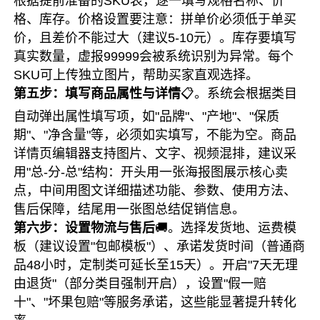
根据提前准备的SKU表，逐一填写规格名称、价
格、库存。价格设置要注意：拼单价必须低于单买
价，且差价不能过大（建议5-10元）。库存要填写
真实数量，虚报99999会被系统识别为异常。每个
SKU可上传独立图片，帮助买家直观选择。
第五步：填写商品属性与详情
📋。系统会根据类目
自动弹出属性填写项，如"品牌"、"产地"、"保质
期"、"净含量"等，必须如实填写，不能为空。商品
详情页编辑器支持图片、文字、视频混排，建议采
用"总-分-总"结构：开头用一张海报图展示核心卖
点，中间用图文详细描述功能、参数、使用方法、
售后保障，结尾用一张图总结促销信息。
第六步：设置物流与售后
🚚。选择发货地、运费模
板（建议设置"包邮模板"）、承诺发货时间（普通商
品48小时，定制类可延长至15天）。开启"7天无理
由退货"（部分类目强制开启），设置"假一赔
十"、"坏果包赔"等服务承诺，这些能显著提升转化