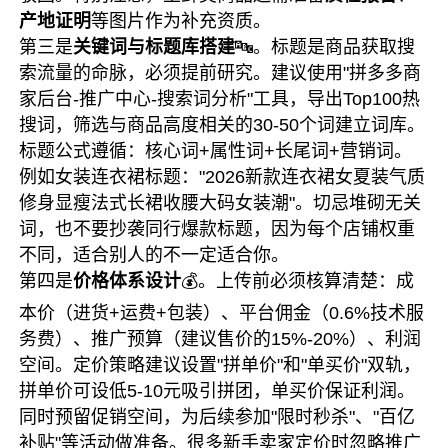
产地证明
等图片作为补充资质。
第三是
关键词与标题库搭建
🔤。标题是商品获取搜
索流量的命脉，必须提前研究。建议使用"拼多多商
家后台-推广中心-搜索词分析"工具，导出Top100热
搜词，筛选与商品高度相关的30-50个词建立词库。
标题公式遵循：核心词+属性词+长尾词+营销词。
例如女装连衣裙标题："2026新款连衣裙女夏装气质
修身显瘦法式长裙收腰大码女装潮"。切忌堆砌无关
词，也不要抄袭同行爆款标题，因为每个店铺权重
不同，适合别人的不一定适合你。
第四是
价格体系设计
💰。上传前必须核算清楚：成
本价（进货+运费+包装）、平台佣金（0.6%技术服
务费）、推广预算（建议售价的15%-20%）、利润
空间。定价策略建议设置"拼单价"和"单买价"双轨，
拼单价可设低5-10元吸引拼团，单买价保证利润。
同时预留促销空间，为后续参加"限时秒杀"、"百亿
补贴"等活动做准备。很多新手卖家定价时忽略推广