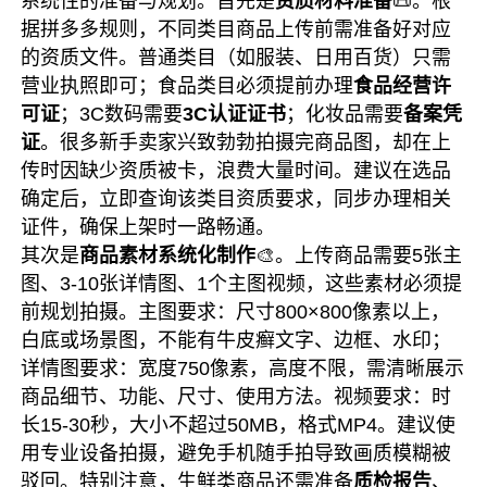
系统性的准备与规划。首先是
资质材料准备
📜。根
据拼多多规则，不同类目商品上传前需准备好对应
的资质文件。普通类目（如服装、日用百货）只需
营业执照即可；食品类目必须提前办理
食品经营许
可证
；3C数码需要
3C认证证书
；化妆品需要
备案凭
证
。很多新手卖家兴致勃勃拍摄完商品图，却在上
传时因缺少资质被卡，浪费大量时间。建议在选品
确定后，立即查询该类目资质要求，同步办理相关
证件，确保上架时一路畅通。
其次是
商品素材系统化制作
🎨。上传商品需要5张主
图、3-10张详情图、1个主图视频，这些素材必须提
前规划拍摄。主图要求：尺寸800×800像素以上，
白底或场景图，不能有牛皮癣文字、边框、水印；
详情图要求：宽度750像素，高度不限，需清晰展示
商品细节、功能、尺寸、使用方法。视频要求：时
长15-30秒，大小不超过50MB，格式MP4。建议使
用专业设备拍摄，避免手机随手拍导致画质模糊被
驳回。特别注意，生鲜类商品还需准备
质检报告
、