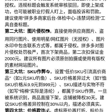
授权。违规标题会触发系统审核驳回，即使上架成
功，也可能被职业打假人盯上，面临投诉和罚款。
建议使用"拼多多商家后台-体检中心-违禁词检测"工
具自查标题。
第二大坑：图片侵权
📷。直接使用供应商图片、盗
用同行图片、使用明星/网红图片（无授权）、图片
水印中包含联系方式等，都属于侵权。拼多多对图
片侵权处罚极严，首次下架商品，第二次扣保证金
2000元。建议所有图片必须原创拍摄或使用有版权
的素材网站图片。
第三大坑：SKU作弊
🔄。设置"低价SKU引流高价商
品"（如1元SKU钓鱼）、SKU价格差异过大（如T恤
SKU价格从9.9元到999元）、SKU描述与实物不符
（如写"纯棉"实际是涤纶），都属于SKU作弊。一旦
被系统识别，商品直接下架，店铺被降权30天。建
议SKU价格差异控制在30%以内，描述必须真实。
第四大坑：价格欺诈
💰。虚标原价再打折、标价与