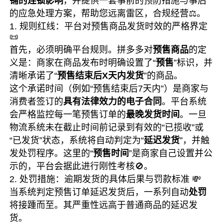
铺的连锁影响
，并提供一套事前的预防措施与事后
的应急处理方案，帮助您远离雷区，合规经营⚖️。
1. 规则红线：平台对预售商品发货时效的严格界定
📜
首先，必须明确平台规则。拼多多对
预售商品
的定
义是：商家在商品发布时明确设置了“
预售
”标识，并
清晰承诺了“
预售结束后X天内发货
”的商品。
这个承诺时间（例如“预售结束后7天内”）是商家与
消费者签订的
具有法律效力的电子合同
。平台系统
会严格监控每一笔预售订单的
最晚发货时间
。一旦
物流系统未在截止时间前记录到有效的“已揽收”或
“已发货”状态，系统将自动判定为“
延迟发货
”，并触
发处罚程序。这里的“
预售时间
”是商家自己设置并公
示的，平台会据此进行刚性考核🚫。
2. 处罚措施：逾期发货的具体后果与罚款标准 💸
当系统判定预售订单延迟发货后，一系列自动
处罚
将接踵而至。其严重性远高于普通商品的延迟发
货。