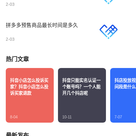
2-03
拼多多预售商品最长时间是多久
2-03
热门文章
抖音小店怎么投诉买
抖音只能实名认证一
抖店投放视
家？抖音小店怎么投
个账号吗？一个人能
间段是什么
诉买家退款
开几个抖店呢
8-04
10-11
7-07
最新发布