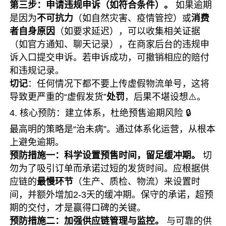
第三步：申请违规申诉（如符合条件）。
如果逾期
是因为
不可抗力
（如自然灾害、疫情管控）或
消费
者自身原因
（如要求延迟），可以收集相关证据
（如官方通知、聊天记录），在商家后台的违规申
诉入口提交申诉。若申诉成功，可撤销相应的赔付
和违规记录。
切记
：任何情况下都不要上传虚假物流单号，这将
导致更严重的“虚假发货”
处罚
，后果不堪设想⚠️。
4. 核心预防：建立体系，杜绝预售逾期风险 🔒
最高明的策略是“治未病”。通过体系化运营，从根本
上避免逾期。
预防措施一：科学设置预售时间，留足缓冲期。
切
勿为了吸引订单而承诺过短的发货时间。应根据供
应链的
最慢环节
（生产、质检、物流）来设置时
间，并额外增加2-3天的缓冲期。保守的承诺，超预
期的交付，才是赢得口碑的关键。
预防措施二：加强供应链管理与监控。
与可靠的供