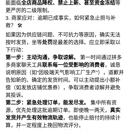
能面临
全店商品降权、禁止上新、甚至资金冻结
等
更严厉的二级限制。
3. 商家应对：逾期已成事实，如何紧急止损与补
救？ 🛠️
如果因为供应链问题、不可抗力等原因，确实无法
按时发货，坐等
处罚
是最差的选择。应立即采取以
下行动：
第一步：主动沟通，争取谅解。
第一时间通过拼多
多商家聊天工具
联系每一位受影响的消费者
，诚恳
说明原因（如“因极端天气影响工厂生产”），道歉并
告知新的、确定的发货时间。可以主动提出小额补
偿（如发放店铺优惠券），争取消费者谅解并避免
其投诉。
第二步：紧急处理订单，能发尽发。
集中所有资
源，优先处理这批逾期订单。即使晚一两天，
真实
发货并产生有效物流轨迹
，也能停止赔付的持续计
算，并一定程度上挽回物流评分。