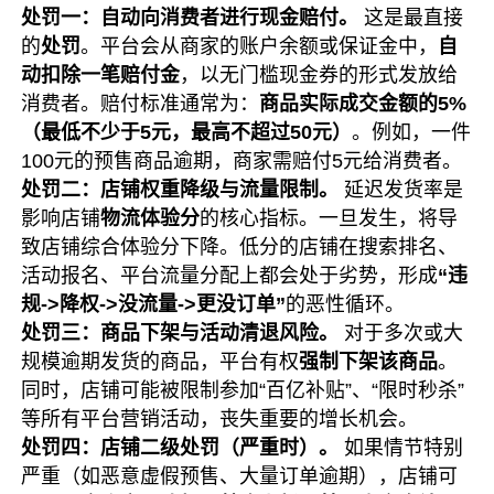
处罚一：自动向消费者进行现金赔付。
这是最直接
的
处罚
。平台会从商家的账户余额或保证金中，
自
动扣除一笔赔付金
，以无门槛现金券的形式发放给
消费者。赔付标准通常为：
商品实际成交金额的5%
（最低不少于5元，最高不超过50元）
。例如，一件
100元的预售商品逾期，商家需赔付5元给消费者。
处罚二：店铺权重降级与流量限制。
延迟发货率是
影响店铺
物流体验分
的核心指标。一旦发生，将导
致店铺综合体验分下降。低分的店铺在搜索排名、
活动报名、平台流量分配上都会处于劣势，形成
“违
规->降权->没流量->更没订单”
的恶性循环。
处罚三：商品下架与活动清退风险。
对于多次或大
规模逾期发货的商品，平台有权
强制下架该商品
。
同时，店铺可能被限制参加“百亿补贴”、“限时秒杀”
等所有平台营销活动，丧失重要的增长机会。
处罚四：店铺二级处罚（严重时）。
如果情节特别
严重（如恶意虚假预售、大量订单逾期），店铺可