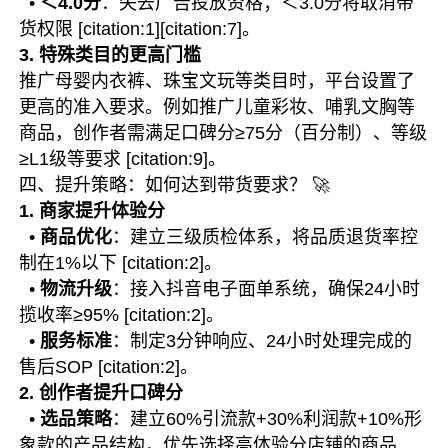
•
＜4.0分
：失去广告投放资格；＜3.0分将取消带
货权限 [citation:1][citation:7]。
3. 特殊类目的更高门槛
推广母婴内衣裤、珠宝文玩等类目时，平台设置了
更高的准入要求。例如推广儿童彩妆、哺乳文胸等
商品，创作者需满足口碑分≥75分（百分制）、等级
≥L1级等要求 [citation:9]。
四、提升策略：如何达到带货要求？ 🚀
1. 商家提升体验分
•
商品优化
：建立三级质检体系，将品质退货率控
制在1%以下 [citation:2]。
•
物流升级
：接入抖音电子面单系统，确保24小时
揽收率≥95% [citation:2]。
•
服务标准
：制定3分钟响应、24小时处理完成的
售后SOP [citation:2]。
2. 创作者提升口碑分
•
选品策略
：建立60%引流款+30%利润款+10%形
象款的产品结构，优先选择高体验分店铺的商品