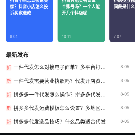
抖音小店怎么投诉买
抖音只能实名认证一
抖店投放视
家？抖音小店怎么投
个账号吗？一个人能
间段是什么
诉买家退款
开几个抖店呢
8-04
10-11
7-07
最新发布
8-05
一件代发怎么对接电子面单？多平台打单发货教程
新
8-05
一件代发需要营业执照吗？代发开店资质详解
新
8-05
拼多多一件代发怎么操作？拼多多代发全流程
新
8-05
拼多多代发运费模板怎么设置？多地区运费
新
8-05
拼多多代发选品技巧？什么品类适合代发
新