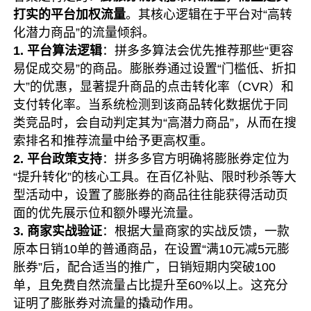
打实的平台加权流量
。其核心逻辑在于平台对“高转
化潜力商品”的流量倾斜。
1. 平台算法逻辑
：拼多多算法会优先推荐那些“更容
易促成交易”的商品。膨胀券通过设置“门槛低、折扣
大”的优惠，显著提升商品的点击转化率（CVR）和
支付转化率。当系统检测到该商品转化数据优于同
类竞品时，会自动判定其为“高潜力商品”，从而在搜
索排名和推荐流量中给予更高权重。
2. 平台政策支持
：拼多多官方明确将膨胀券定位为
“提升转化”的核心工具。在百亿补贴、限时秒杀等大
型活动中，设置了膨胀券的商品往往能获得活动页
面的优先展示位和额外曝光流量。
3. 商家实战验证
：根据大量商家的实战反馈，一款
原本日销10单的普通商品，在设置“满10元减5元膨
胀券”后，配合适当的推广，日销短期内突破100
单，且免费自然流量占比提升至60%以上。这充分
证明了膨胀券对流量的撬动作用。