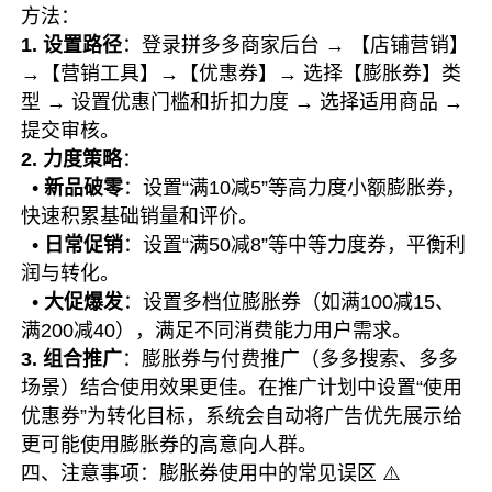
方法：
1. 设置路径
：登录拼多多商家后台 → 【店铺营销】
→【营销工具】→【优惠券】→ 选择【膨胀券】类
型 → 设置优惠门槛和折扣力度 → 选择适用商品 →
提交审核。
2. 力度策略
：
•
新品破零
：设置“满10减5”等高力度小额膨胀券，
快速积累基础销量和评价。
•
日常促销
：设置“满50减8”等中等力度券，平衡利
润与转化。
•
大促爆发
：设置多档位膨胀券（如满100减15、
满200减40），满足不同消费能力用户需求。
3. 组合推广
：膨胀券与付费推广（多多搜索、多多
场景）结合使用效果更佳。在推广计划中设置“使用
优惠券”为转化目标，系统会自动将广告优先展示给
更可能使用膨胀券的高意向人群。
四、注意事项：膨胀券使用中的常见误区 ⚠️