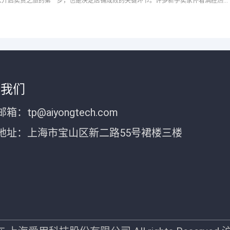
在拼多多日活跃用户超8亿的电商帝国中，上传商品是商家开启卖货之旅的第一步，也是决定店铺成败的关键环节。许多新手卖家怀着满腔热情入驻拼多多，却在商品上传这一关频频碰壁：图片规格不符被驳回、标题关键词堆砌
于我们
箱：tp@aiyongtech.com
地址：上海市宝山区新二路55号裙楼三楼