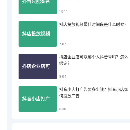
抖音只能实名
10-11
音小店怎么投
抖店投放视频最佳时间段是什么时候？
认证一个账号
抖店投放视频
7-07
诉买家退款
吗？一个人能
抖店企业店可以绑个人抖音号吗？怎么
最佳时间段是
绑定？
抖店企业店可
8-04
开几个抖店呢
什么时候？
抖音小店打广告要多少钱？抖音小店如
以绑个人抖音
何投放广告
抖音小店打广
6-30
号吗？怎么绑
告要多少钱？