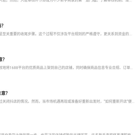
抖店作为当下热门的电商平台，吸引了众多商家的关注和入驻。然而，入驻审核环节却成为不少新手商家的第一道门槛。了解审核机制、准备完整材料、避开常见陷阱，能够显著提高审核通过率并缩短等待时间。本文将为您全方
吗？
当商家决定结束在抖音小店的经营时，关店并退还保证金是至关重要的收尾步骤。这个过程不仅涉及平台规则的严格遵守，更关系到资金的安全回收。许多商家对关店后保证金何时能退回、退回的具体流程以及可能遇到的风险缺
意？
在抖店经营无货源模式或一件代发业务时，如何快速、高效地将1688平台的优质商品上架到自己的店铺，同时确保商品信息专业合规、订单处理自动化，是决定运营效率的关键。传统的手动搬运方式不仅耗时费力，还容易出
注意？
由于经营调整、策略改变或账户问题，部分商家可能经历过关闭抖店的情况。然而，当市场机遇再现或准备好重新出发时，“如何重新开店”便成为首要问题。抖店重新开店并非简单地重新注册，它涉及对历史账户状态的清算、