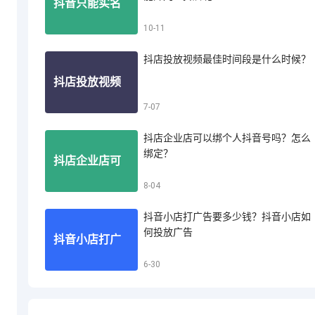
抖音只能实名
10-11
音小店怎么投
抖店投放视频最佳时间段是什么时候？
认证一个账号
抖店投放视频
7-07
诉买家退款
吗？一个人能
抖店企业店可以绑个人抖音号吗？怎么
最佳时间段是
绑定？
抖店企业店可
8-04
开几个抖店呢
什么时候？
抖音小店打广告要多少钱？抖音小店如
以绑个人抖音
何投放广告
抖音小店打广
6-30
号吗？怎么绑
告要多少钱？