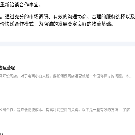
重新洽谈合作事宜。
。通过充分的市场调研、有效的沟通协商、合理的服务选择以及
价快递合作模式，为店铺的发展奠定良好的物流基础。
店运营呢
随着互联网的发展，电商行业日益繁荣，越来越多的人选择开设网店。对于电商小白来说，要如何做网店运营就是一个值得探讨的问题。本文将为电商小白提供一些网店运营的基本建议，赶紧瞧一瞧吧。电商小白要如何做网店运
对于新手卖家来说，找到一家价格合理、服务可靠的快递公司合作，是降低物流成本、提高利润空间的关键。以下是一些有效的方法： 了解当地快递市场 首先，新手卖家需要了解当地的快递市场