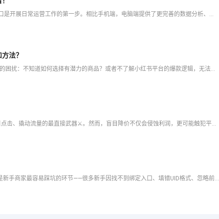
看！
对于刚入驻抖音小店的商家来说，快速找到电脑端登录入口是开展日常运营工作的第一步。相比手机端，电脑端提供了更完善的数据分析、批量操作和店铺管理功能，能够显著提升工作效率。本文将为您详细解析多种快速定位抖
和方法？
🚀 作为小红书电商卖家，您是否在运营过程中遇到了这样的困扰：不知道如何选择有潜力的商品？或者不了解小红书平台的爆款逻辑，无法打造出真正的爆款商品？小红书作为国内领先的社交电商平台，已成为品牌商家获取
在拼多多这个以“性价比”著称的电商平台上，“低价”是吸引点击、撬动流量的最直接武器⚔️。然而，盲目降价不仅会侵蚀利润，更可能触犯平台规则，导致商品降权甚至店铺处罚。因此，商家们迫切需要一套系统的打法：
🔑 抖店绑定达人UID是商家对接达人带货的核心操作，也是新手商家最容易踩坑的环节——很多新手因找不到绑定入口、填错UID格式、忽略前置条件，导致绑定失败，错过带货合作机会。2026年抖音电商后台界面