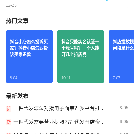
12-23
热门文章
抖音小店怎么投诉买
抖音只能实名认证一
抖店投放视
家？抖音小店怎么投
个账号吗？一个人能
间段是什么
诉买家退款
开几个抖店呢
8-04
10-11
7-07
最新发布
8-05
一件代发怎么对接电子面单？多平台打单发货教程
新
8-05
一件代发需要营业执照吗？代发开店资质详解
新