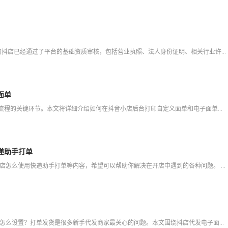
一、开通抖店电子面单前的准备 1. 店铺资质审核 确保你的抖店已经通过了平台的基础资质审核，包括营业执照、法人身份证明、相关行业许可证（若有要求）等资料的提交与审核通过。只有店铺处于正
面单
在抖音小店的运营中，高效且准确地打印快递面单是发货流程的关键环节。本文将详细介绍如何在抖音小店后台打印自定义面单和电子面单，帮助商家提升发货效率，确保订单顺利送达客户手中。 1. 抖店后台打
递助手打单
爱用科技将为大家分享抖店可以用快递助手打单嘛,抖音小店怎么使用快递助手打单等内容，希望可以帮助你解决在开店中遇到的各种问题。 文章目录步骤1：下载抖音快递助手步骤2：绑定快递公司步骤3：创建运单步骤
抖店代发电子面单怎么设置？打单发货 抖店代发电子面单怎么设置？打单发货是很多新手代发商家最关心的问题。本文围绕抖店代发电子面单怎么设置？打单发货，从官方规则、操作流程、常见踩坑到效率工具，给出完整可