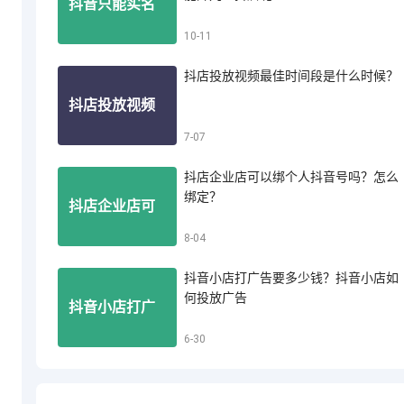
抖音只能实名
10-11
音小店怎么投
抖店投放视频最佳时间段是什么时候？
认证一个账号
抖店投放视频
7-07
诉买家退款
吗？一个人能
抖店企业店可以绑个人抖音号吗？怎么
最佳时间段是
绑定？
抖店企业店可
8-04
开几个抖店呢
什么时候？
抖音小店打广告要多少钱？抖音小店如
以绑个人抖音
何投放广告
抖音小店打广
6-30
号吗？怎么绑
告要多少钱？