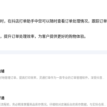
时，在抖店打单助手中您可以随时查看订单处理情况，跟踪订单
，提升订单处理效率，为客户提供更好的购物体验。
店铺
在电商领域，抖音小店已成为众多商家的新选择。为了更好地管理订单，提高打印效率，灵通打单作为一款专业的订单管理软件，深受抖音小店商家的喜爱。本文将详细介绍如何使用抖店灵通打单进行打印，以及如何关联抖音店
开通
一、新开抖音小店发货前准备 1. 商品库存管理 在开启发货流程前，务必精准掌握商品库存情况。仔细核对店铺后台的库存数据，与实际仓库库存进行比对，避免出现超卖现象。对于热销商品，要依据过