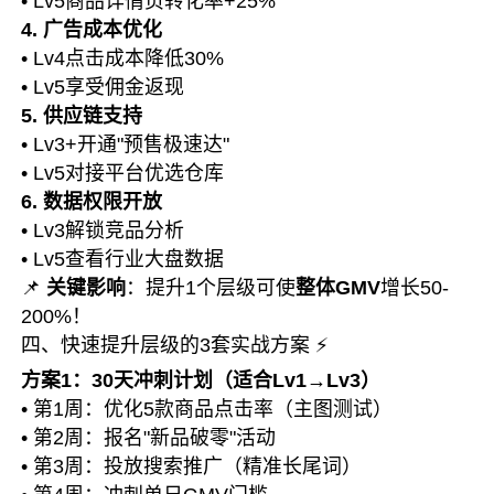
• Lv5商品详情页转化率+25%
4. 广告成本优化
• Lv4点击成本降低30%
• Lv5享受佣金返现
5. 供应链支持
• Lv3+开通"预售极速达"
• Lv5对接平台优选仓库
6. 数据权限开放
• Lv3解锁竞品分析
• Lv5查看行业大盘数据
📌
关键影响
：提升1个层级可使
整体GMV
增长50-
200%！
四、快速提升层级的3套实战方案 ⚡
方案1：30天冲刺计划（适合Lv1→Lv3）
• 第1周：优化5款商品点击率（主图测试）
• 第2周：报名"新品破零"活动
• 第3周：投放搜索推广（精准长尾词）