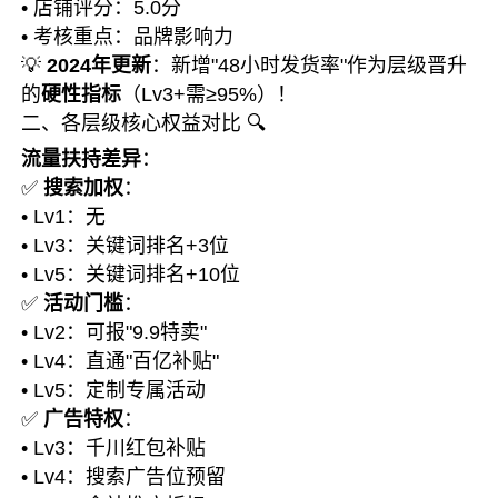
• 店铺评分：5.0分
• 考核重点：品牌影响力
💡
2024年更新
：新增"48小时发货率"作为层级晋升
的
硬性指标
（Lv3+需≥95%）！
二、各层级核心权益对比 🔍
流量扶持差异
：
✅
搜索加权
：
• Lv1：无
• Lv3：关键词排名+3位
• Lv5：关键词排名+10位
✅
活动门槛
：
• Lv2：可报"9.9特卖"
• Lv4：直通"百亿补贴"
• Lv5：定制专属活动
✅
广告特权
：
• Lv3：千川红包补贴
• Lv4：搜索广告位预留