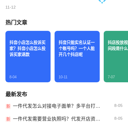
11-12
热门文章
抖音小店怎么投诉买
抖音只能实名认证一
抖店投放视
家？抖音小店怎么投
个账号吗？一个人能
间段是什么
诉买家退款
开几个抖店呢
8-04
10-11
7-07
最新发布
8-05
一件代发怎么对接电子面单？多平台打单发货教程
新
8-05
一件代发需要营业执照吗？代发开店资质详解
新