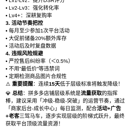
• Lv1-Lv2：提升DSR评分
• Lv2-Lv3：强化转化率
• Lv4+：深耕复购率
3. 活动节奏把控
• 每月至少参加1次平台活动
• 大促前储备20%额外库存
• 活动后及时复盘数据
4. 违规风险规避
• 严控售后纠纷率（＜0.5%）
• 不用"最低价"等违禁词
• 定期检测商品图片合规性
⚠️
重要提醒
：连续
15天
低于层级标准将触发降级！
💎
总结
：拼多多
店铺层级系统
是
流量获取
的指挥
棒，建议采用「冲级-稳级-突破」的运营节奏，通过
「商家后台-成长中心」每日监测，配合
活动+广告
+老客
三驾马车，逐步实现层级的阶梯式跃升，最终
获取平台顶级流量资源！