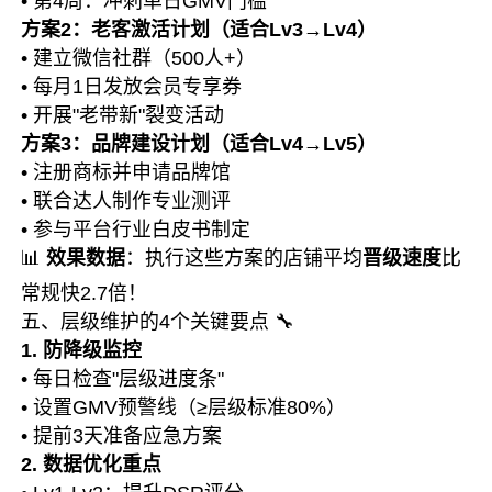
• 第4周：冲刺单日GMV门槛
方案2：老客激活计划（适合Lv3→Lv4）
• 建立微信社群（500人+）
• 每月1日发放会员专享券
• 开展"老带新"裂变活动
方案3：品牌建设计划（适合Lv4→Lv5）
• 注册商标并申请品牌馆
• 联合达人制作专业测评
• 参与平台行业白皮书制定
📊
效果数据
：执行这些方案的店铺平均
晋级速度
比
常规快2.7倍！
五、层级维护的4个关键要点 🔧
1. 防降级监控
• 每日检查"层级进度条"
• 设置GMV预警线（≥层级标准80%）
• 提前3天准备应急方案
2. 数据优化重点