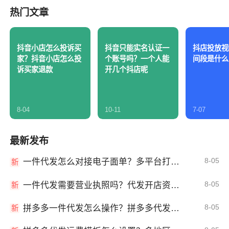
热门文章
抖音小店怎么投诉买
抖音只能实名认证一
抖店投放视
家？抖音小店怎么投
个账号吗？一个人能
间段是什么
诉买家退款
开几个抖店呢
8-04
10-11
7-07
最新发布
8-05
一件代发怎么对接电子面单？多平台打单发货教程
新
8-05
一件代发需要营业执照吗？代发开店资质详解
新
8-05
拼多多一件代发怎么操作？拼多多代发全流程
新